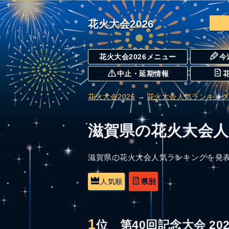
花火大会2026
花火大会2026メニュー
今
中止・延期情報
花火大会2026
→
花火大会人気ランキング
滋賀県の花火大会
滋賀県の花火大会人気ランキングを発
人気順
県別
1
位
第40回記念大会 20