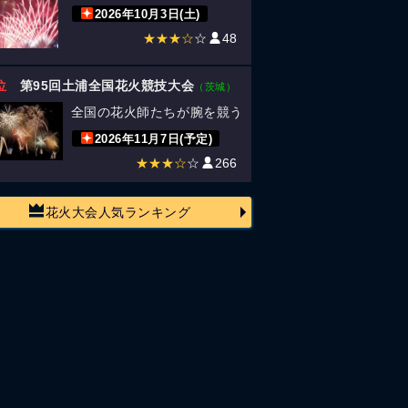
2026年10月3日(土)
★★★☆
☆
48
位
第95回土浦全国花火競技大会
（茨城）
全国の花火師たちが腕を競う
2026年11月7日(予定)
★★★☆
☆
266
花火大会人気ランキング