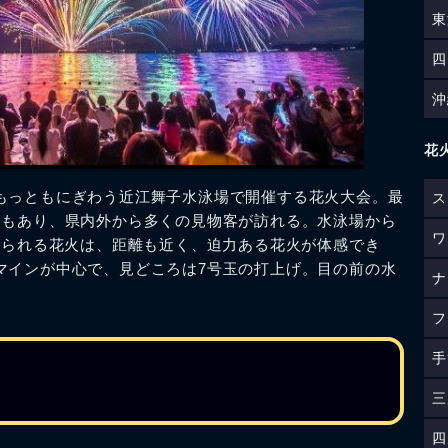
東
四
沖
花
もっともにぎわう近江舞子水泳場で開催する花火大会。最
ス
さもあり、県内外から多くの見物客が訪れる。水泳場から
ワ
げられる花火は、距離も近く、迫力ある花火が体感でき
マインが中心で、見どころは7号玉の打上げ。目の前の水
ナ
フ
手
三
四