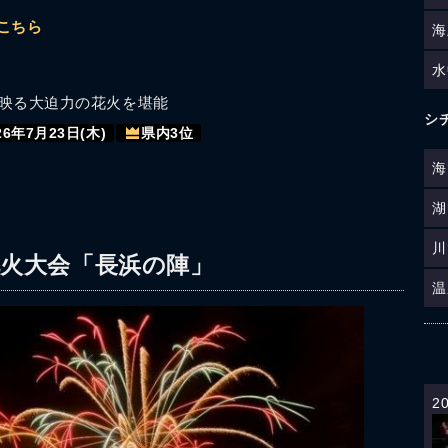
こちら
海
水
映る大迫力の花火を堪能
シ
26年7月23日(木)
県内3位
海
湖
川
火大会「長浜の陣」
温
2