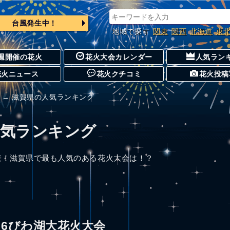
台風発生中！
地域で探す
関東
関西
北海道
東
週開催の花火
花火大会カレンダー
人気ラン
花火ニュース
花火クチコミ
花火投稿
→ 滋賀県の人気ランキング
人気ランキング
表！滋賀県で最も人気のある花火大会は！？
26びわ湖大花火大会