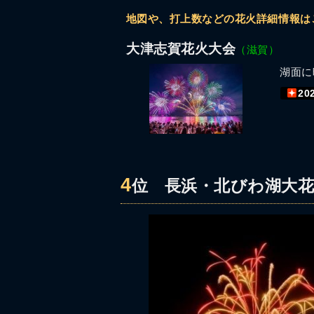
地図や、打上数などの花火詳細情報は
大津志賀花火大会
（滋賀）
湖面に
20
4
位
長浜・北びわ湖大花