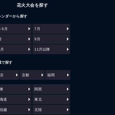
花火大会を探す
レンダーから探す
～6月
7月
月
9月
0月
11月以降
域で探す
京
京都
福岡
東
関西
海道
東北
信越
北陸