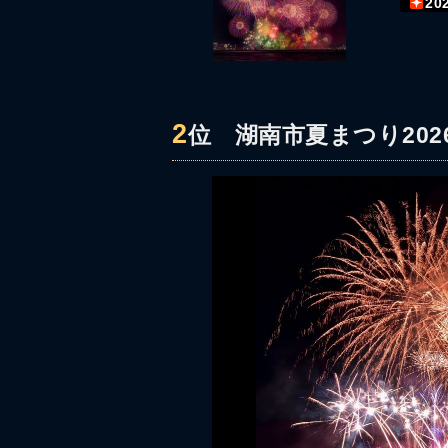
20
2
位
湖南市夏まつり202