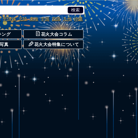
北
甲信越
北陸
東海
中国
四国
九州
沖縄
キング
花火大会コラム
写真
花火大会特集について