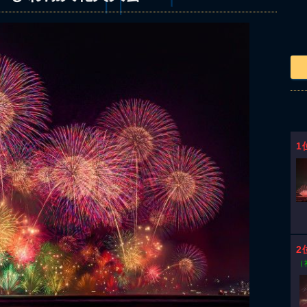
1
2
（