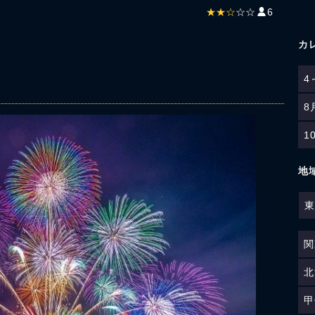
★★☆
☆☆
6
カ
4
8
1
地
東
関
北
甲