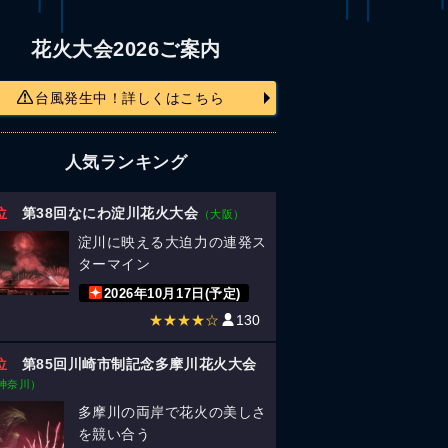
花火大会2026ご案内
台風発生中！詳しくはこちら
人気ランキング
位
第38回なにわ淀川花火大会
（大阪）
淀川に映える大迫力の連発ス
ターマイン
2026年10月17日(予定)
★★★★☆
130
位
第85回川崎市制記念多摩川花火大会
神奈川）
多摩川の両岸で花火の美しさ
を競い合う