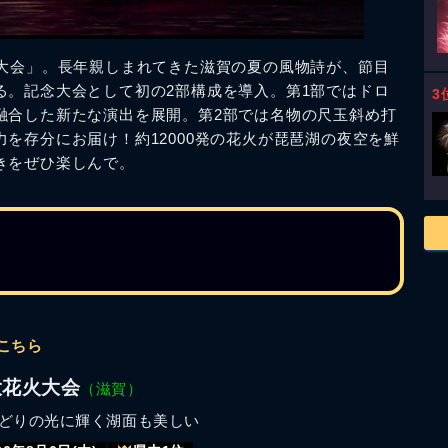
火大会」。長年親しまれてきた滋賀の夏の風物詩が、節目
る。記念大会として初の2部構成を導入。第1部ではドロ
3
融合した新たな演出を展開。第2部では名物の尺玉斜め打
を存分にお届け！約12000発の花火が琵琶湖の夜空を鮮
きをぜひ楽しんで。
こちら
大花火大会
（滋賀）
どりの光に輝く湖面も美しい