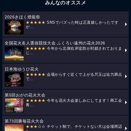
みんなのオススメ
2026きほく燈籠祭
★★★★★
SNSでバズった時は正直嬉しかったです
が...
全国花火名人選抜競技大会 ふくろい遠州の花火2026
★★★★★
今年から北側右岸堤防が封鎖されておりま
じ...
日本海ゆうひ花火
★★★★★
会場からすぐ近くで上がる尺玉は迫力満点
で...
第5回おがの花火大会
★★★★★
今年も花火大会楽しみにしてます！商工会
青...
第73回勝毎花火大会
★★★
☆☆ チケット制で、チケットない方は会場周辺
へ...