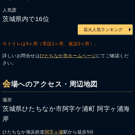
人気度
茨城県内で16位
花火人気ランキング
※トイレは4ヶ所（常設1ヶ所、仮設3ヶ所）。
詳しいお問合せは
ひたちなか市ホームページ
にてご確認くだ
さい。
会
場へのアクセス・周辺地図
場所
茨城県ひたちなか市阿字ケ浦町 阿字ヶ浦海
岸
ひたちなか海浜鉄道
阿字ヶ浦
駅から徒歩5分