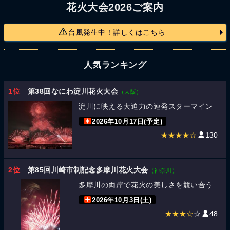
花火大会2026ご案内
台風発生中！詳しくはこちら
人気ランキング
1位
第38回なにわ淀川花火大会
（大阪）
淀川に映える大迫力の連発スターマイン
2026年10月17日(予定)
★★★★☆
130
2位
第85回川崎市制記念多摩川花火大会
（神奈川）
多摩川の両岸で花火の美しさを競い合う
2026年10月3日(土)
★★★☆
☆
48