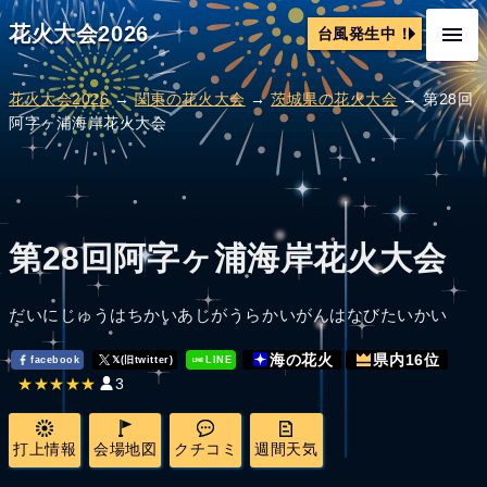
花火大会2026
台風発生中！
花火大会2026
→
関東の花火大会
→
茨城県の花火大会
→ 第28回
阿字ヶ浦海岸花火大会
第28回阿字ヶ浦海岸花火大会
だいにじゅうはちかいあじがうらかいがんはなびたいかい
海の花火
県内16位
facebook
𝕏(旧twitter)
LINE
★★★★★
3
打上情報
会場地図
クチコミ
週間天気