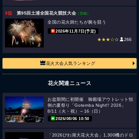
3位
第95回土浦全国花火競技大会
（茨城）
全国の花火師たちが腕を競う
2026年11月7日(予定)
★★★☆
☆
266
花火大会人気ランキング
花火関連ニュース
お盆期間に初開催 御殿場アウトレット恒
例の夏祭り「Gotemba Night!! 2026」
8/11（火・祝）～16（日）
2026/08/06 10:50
「2026びわ湖大花火大会」1,300機のドロ