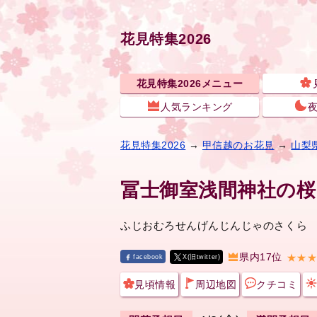
花見特集2026
花見特集2026メニュー
人気ランキング
花見特集2026
→
甲信越のお花見
→
山梨
冨士御室浅間神社の桜
ふじおむろせんげんじんじゃのさくら
県内17位
★★
facebook
X(旧twitter)
見頃情報
周辺地図
クチコミ