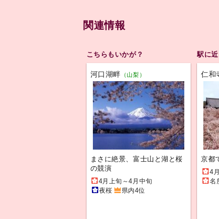
関連情報
こちらもいかが？
駅に近
河口湖畔
仁和
（山梨）
まさに絶景、富士山と湖と桜
京都
の競演
4
4月上旬～4月中旬
名
夜桜
県内4位