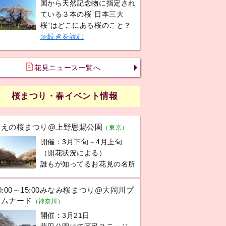
国から天然記念物に指定され
ている３本の桜”日本三大
桜”はどこにある桜のこと？
≫続きを読む
花見ニュース一覧へ
桜まつり・春イベント情報
うえの桜まつり@上野恩賜公園
（東京）
開催：3月下旬～4月上旬
（開花状況による）
誰もが知ってるお花見の名所
0:00～15:00みなみ桜まつり@大岡川プ
ロムナード
（神奈川）
開催：3月21日