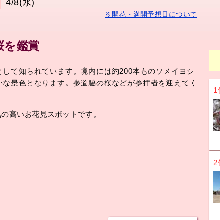
4/8(水)
※開花・満開予想日について
桜を鑑賞
して知られています。境内には約200本ものソメイヨシ
かな景色となります。参道脇の桜などが参拝者を迎えてく
1
気の高いお花見スポットです。
2