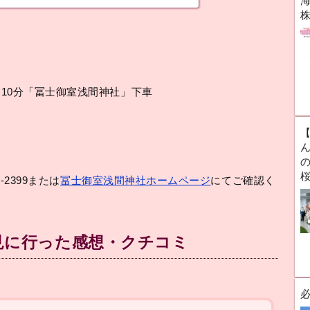
海
10分「冨士御室浅間神社」下車
ん
-2399または
冨士御室浅間神社ホームページ
にてご確認く
見に行った感想・クチコミ