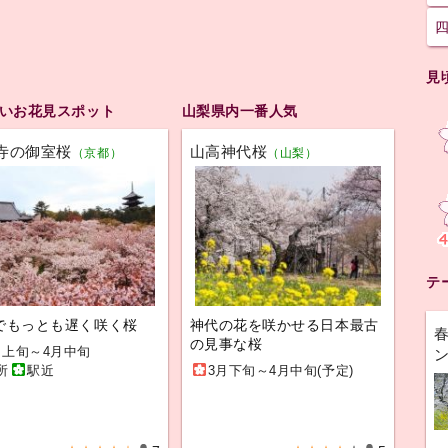
見
いお花見スポット
山梨県内一番人気
寺の御室桜
山高神代桜
（京都）
（山梨）
テ
でもっとも遅く咲く桜
神代の花を咲かせる日本最古
の見事な桜
月上旬～4月中旬
所
駅近
3月下旬～4月中旬(予定)