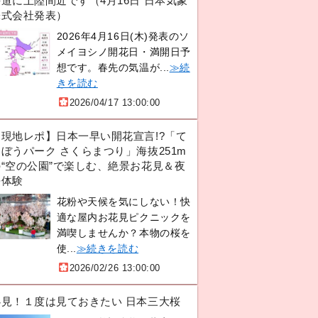
道に上陸間近です（4月16日 日本気象
株式会社発表）
2026年4月16日(木)発表のソ
メイヨシノ開花日・満開日予
想です。春先の気温が...
≫続
きを読む
2026/04/17 13:00:00
【現地レポ】日本一早い開花宣言!?「て
ぼうパーク さくらまつり」海抜251m
の“空の公園”で楽しむ、絶景お花見＆夜
桜体験
花粉や天候を気にしない！快
適な屋内お花見ピクニックを
満喫しませんか？本物の桜を
使...
≫続きを読む
2026/02/26 13:00:00
必見！１度は見ておきたい 日本三大桜