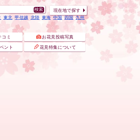
現在地で探す
道
東北
甲信越
北陸
東海
中国
四国
九州
チコミ
お花見投稿写真
ベント
花見特集について