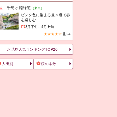
位
千鳥ヶ淵緑道
（東京）
ピンク色に染まる並木道で春
を楽しむ
3月下旬～4月上旬
★★★★☆
24
お花見人気ランキングTOP20
人出別
桜の本数