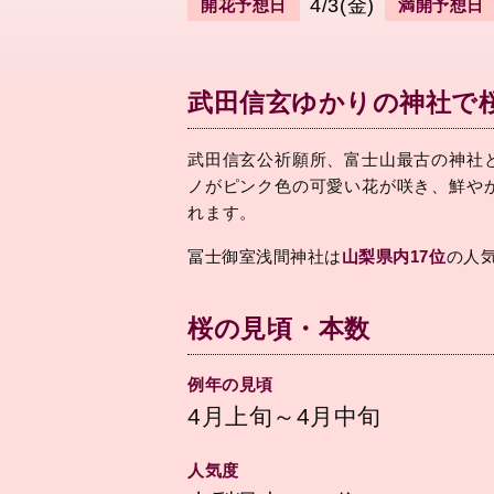
4/3(金)
開花予想日
満開予想日
武田信玄ゆかりの神社で
武田信玄公祈願所、富士山最古の神社と
ノがピンク色の可愛い花が咲き、鮮や
れます。
冨士御室浅間神社は
山梨県内17位
の人
桜の見頃・本数
例年の見頃
4月上旬～4月中旬
人気度