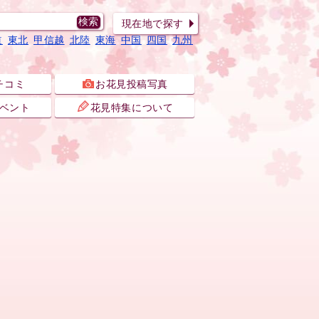
現在地で探す
道
東北
甲信越
北陸
東海
中国
四国
九州
チコミ
お花見投稿写真
ベント
花見特集について