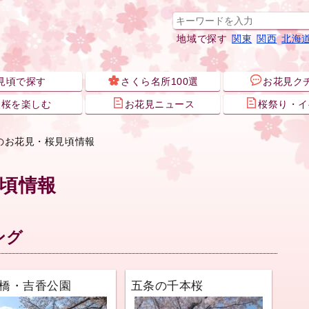
地域で探す
関東
関西
北海
見頃で探す
さくら名所100選
お花見ク
夜桜を楽しむ
お花見ニュース
桜祭り・イ
のお花見・桜見頃情報
頃情報
ング
橋・吉香公園
五条の千本桜