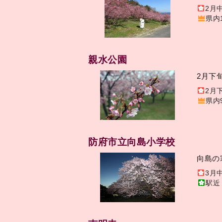
2月
県内
親水公園
2月下
2月
県内
防府市立向島小学校
向島の
3月
駅近