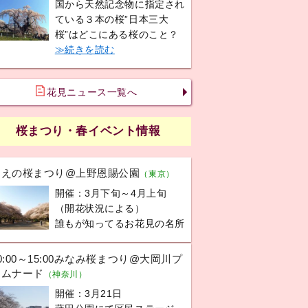
国から天然記念物に指定され
ている３本の桜”日本三大
桜”はどこにある桜のこと？
≫続きを読む
花見ニュース一覧へ
桜まつり・春イベント情報
うえの桜まつり@上野恩賜公園
（東京）
開催：3月下旬～4月上旬
（開花状況による）
誰もが知ってるお花見の名所
0:00～15:00みなみ桜まつり@大岡川プ
ロムナード
（神奈川）
開催：3月21日