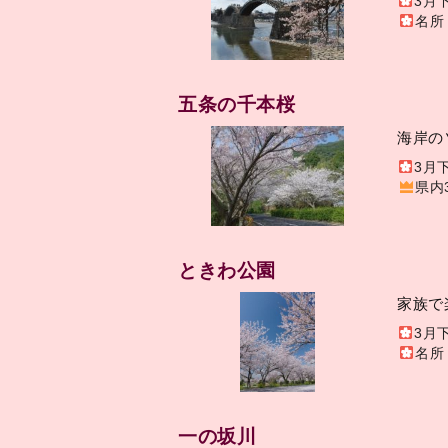
3月
名所
五条の千本桜
海岸の
3月
県内
ときわ公園
家族で
3月
名所
一の坂川