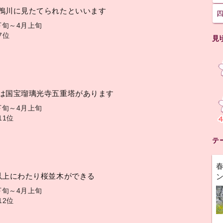
鴨川に見たてられたといいます
下旬～4月上旬
7位
見
は国宝瑠璃光寺五重塔があります
下旬～4月上旬
11位
テ
以上にわたり桜並木ができる
下旬～4月上旬
12位