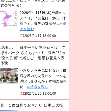
道に上陸間近です（4月16日 日本気象
株式会社発表）
2026年4月16日(木)発表のソ
メイヨシノ開花日・満開日予
想です。春先の気温が...
≫続
きを読む
2026/04/17 13:00:00
【現地レポ】日本一早い開花宣言!?「て
ぼうパーク さくらまつり」海抜251m
の“空の公園”で楽しむ、絶景お花見＆夜
桜体験
花粉や天候を気にしない！快
適な屋内お花見ピクニックを
満喫しませんか？本物の桜を
使...
≫続きを読む
2026/02/26 13:00:00
必見！１度は見ておきたい 日本三大桜