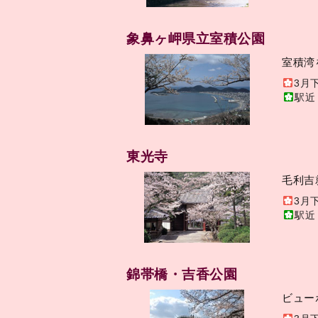
象鼻ヶ岬県立室積公園
室積湾
3月
駅近
東光寺
毛利吉
3月
駅近
錦帯橋・吉香公園
ビュー