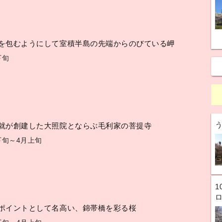
を包むようにして室積半島の先端からのびている岬
下旬
就が創建した大照院とならぶ毛利家の菩提寺
下旬～4月上旬
1
ポイントとして名高い、錦帯橋を彩る桜