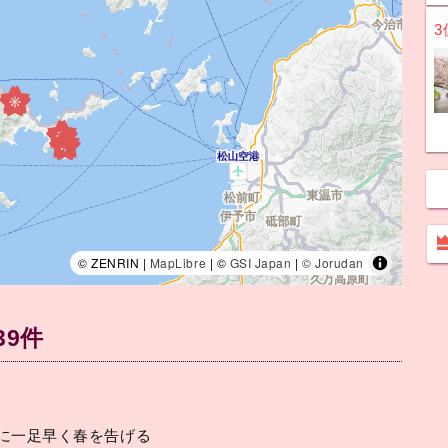
3
© ZENRIN |
MapLibre
| ©
GSI Japan
|
© Jorudan
39件
に一足早く春を告げる