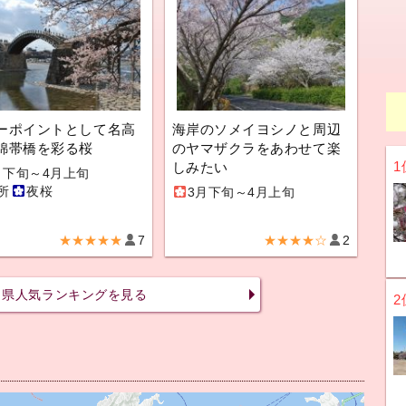
ーポイントとして名高
海岸のソメイヨシノと周辺
錦帯橋を彩る桜
のヤマザクラをあわせて楽
1
しみたい
月下旬～4月上旬
所
夜桜
3月下旬～4月上旬
★★★★★
7
★★★★☆
2
口県人気ランキングを見る
2