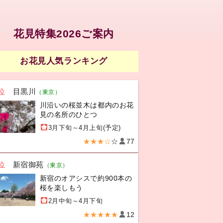
花見特集2026ご案内
お花見人気ランキング
位
目黒川
（東京）
川沿いの桜並木は都内のお花
見の名所のひとつ
3月下旬～4月上旬(予定)
★★★☆
☆
77
位
新宿御苑
（東京）
新宿のオアシスで約900本の
桜を楽しもう
2月中旬～4月下旬
★★★★★
12