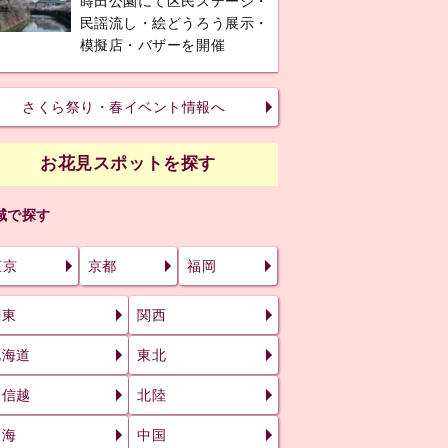
蒔田公園にて区民ステージ・
民謡流し・絵どうろう展示・
模擬店・バザーを開催
さくら祭り・春イベント情報へ
お花見スポットを探す
域で探す
東京
京都
福岡
関東
関西
北海道
東北
甲信越
北陸
東海
中国