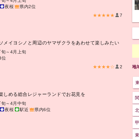
下旬～4月上旬
夜桜
県内2位
★★★★★
7
ソメイヨシノと周辺のヤマザクラをあわせて楽しみたい
下旬～4月上旬
3位
★★★★☆
2
地
楽しめる総合レジャーランドでお花見を
下旬～4月中旬
夜桜
駅近
県内6位