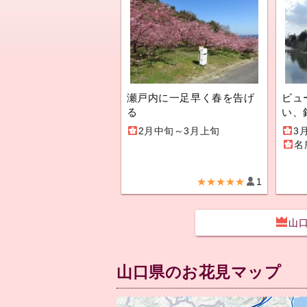
瀬戸内に一足早く春を告げ
ビュ
る
い、
2月中旬～3月上旬
3
名
★★★★★
1
山
山口県のお花見マップ