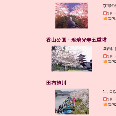
京都の
3月
県内
香山公園・瑠璃光寺五重塔
園内に
3月
県内
田布施川
1キロ
3月
県内