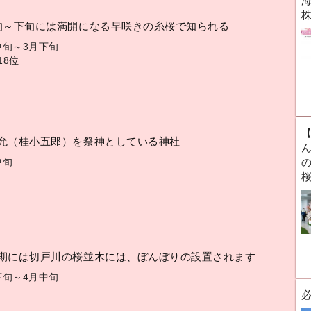
海
旬～下旬には満開になる早咲きの糸桜で知られる
中旬～3月下旬
18位
允（桂小五郎）を祭神としている神社
ん
中旬
期には切戸川の桜並木には、ぼんぼりの設置されます
下旬～4月中旬