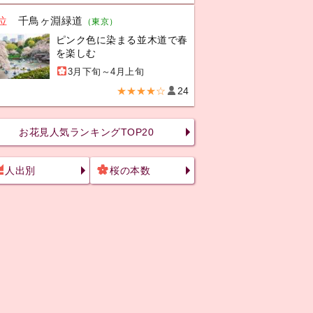
位
千鳥ヶ淵緑道
（東京）
ピンク色に染まる並木道で春
を楽しむ
3月下旬～4月上旬
★★★★☆
24
お花見人気ランキングTOP20
人出別
桜の本数