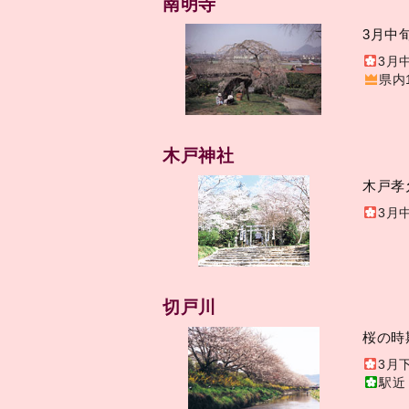
南明寺
3月中
3月
県内
木戸神社
木戸孝
3月
切戸川
桜の時
3月
駅近