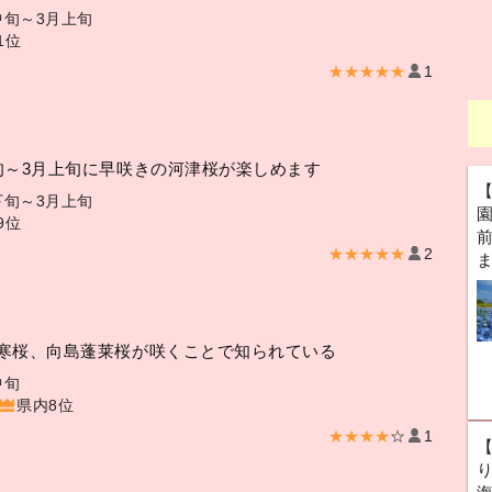
中旬～3月上旬
1位
★★★★★
1
旬～3月上旬に早咲きの河津桜が楽しめます
下旬～3月上旬
9位
前
★★★★★
2
寒桜、向島蓬莱桜が咲くことで知られている
中旬
県内8位
★★★★
☆
1