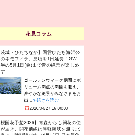
花見コラム
【茨城・ひたちなか】国営ひたち海浜公
園のネモフィラ、見頃を1日延長！GW
半の5月1日(金)まで青の絶景が楽しめ
ます
ゴールデンウィーク期間にボ
リューム満点の満開を迎え、
爽やかな絶景がみなさまをお
出...
≫続きを読む
2026/04/27 16:00:00
【桜開花予想2026】青森からも開花の便
りが届き、開花前線は津軽海峡を渡り北