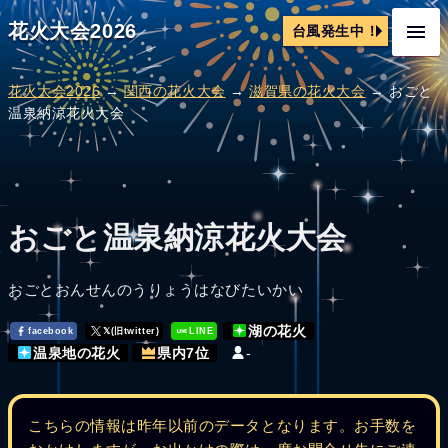
花火大会2026
台風発生中！
花火大会2026
→
関西の花火大会
→
滋賀県の花火大会
→ おごと
温泉納涼花火大会
おごと温泉納涼花火大会
おごとおんせんのうりょうはなびたいかい
湖の花火
facebook
𝕏(旧twitter)
LINE
-
温泉地の花火
県内7位
こちらの情報は昨年以前のデータとなります。お手数を