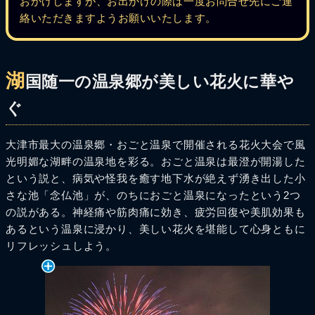
おかけしますが、お出かけの際は一度お問合せ先にご連
絡いただきますようお願いいたします。
湖
国随一の温泉郷が美しい花火に華や
ぐ
大津市最大の温泉郷・おごと温泉で開催される花火大会で風
光明媚な湖畔の温泉地を彩る。おごと温泉は最澄が開湯した
という説と、病気や怪我を癒す地下水が絶えず湧き出した小
さな池「念仏池」が、のちにおごと温泉になったという2つ
の説がある。神経痛や筋肉痛に効き、疲労回復や美肌効果も
あるという温泉に浸かり、美しい花火を堪能して心身ともに
リフレッシュしよう。