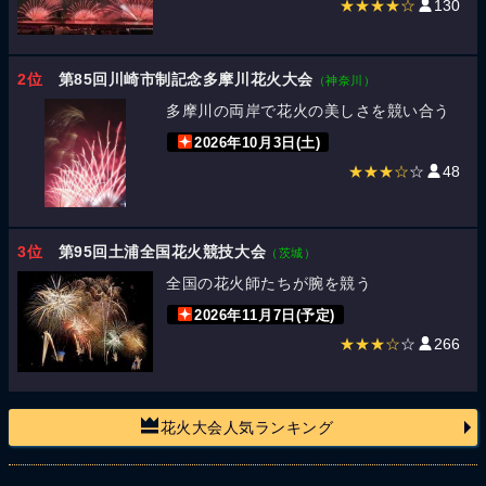
★★★★☆
130
2位
第85回川崎市制記念多摩川花火大会
（神奈川）
多摩川の両岸で花火の美しさを競い合う
2026年10月3日(土)
★★★☆
☆
48
3位
第95回土浦全国花火競技大会
（茨城）
全国の花火師たちが腕を競う
2026年11月7日(予定)
★★★☆
☆
266
花火大会人気ランキング