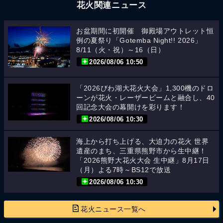
花火関連ニュース
お盆期間に初開催 御殿場アウトレット恒
例の夏祭り「Gotemba Night!! 2026」
8/11（火・祝）～16（日）
2026/08/06 10:50
「2026びわ湖大花火大会」1,300機のドロ
ーンが花火・レーザービームと融合し、40
回記念大会の幕開けを彩ります！
2026/08/06 10:30
海上から打ち上げる、大迫力の花火 世界
遺産のまち、三重県熊野市から生中継！
「2026熊野大花火大会 生中継」8月17日
（月）よる7時～BS12で放送
2026/08/06 10:30
花火ニュース一覧へ