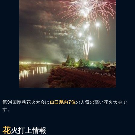
第94回厚狭花火大会は
山口県内7位
の人気の高い花火大会で
す。
花
火打上情報