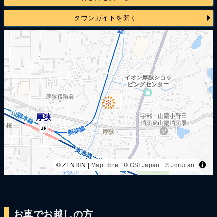
タウンガイドを開く
© ZENRIN |
MapLibre
| ©
GSI Japan
|
© Jorudan
お車でお越しの方