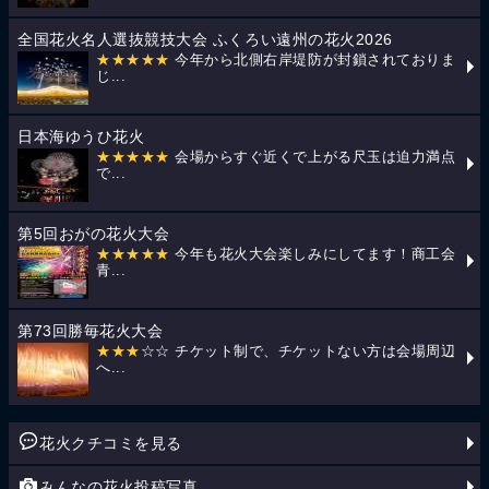
全国花火名人選抜競技大会 ふくろい遠州の花火2026
★★★★★
今年から北側右岸堤防が封鎖されておりま
じ...
日本海ゆうひ花火
★★★★★
会場からすぐ近くで上がる尺玉は迫力満点
で...
第5回おがの花火大会
★★★★★
今年も花火大会楽しみにしてます！商工会
青...
第73回勝毎花火大会
★★★
☆☆ チケット制で、チケットない方は会場周辺
へ...
花火クチコミを見る
みんなの花火投稿写真