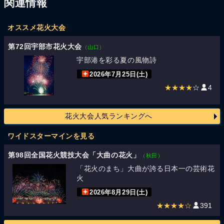
関連情報
オススメ花火大会
第72回宇部市花火大会
（山口）
宇部港を彩る夏の風物詩
2026年7月25日(土)
★★★★
☆
4
花火大会人気ランキングへ
ワイドスターマインを見る
第98回全国花火競技大会「大曲の花火」
（秋田）
「花火のまち」大曲が誇る日本一の芸術花
火
2026年8月29日(土)
★★★★☆
391