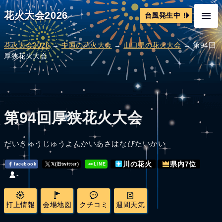
花火大会2026
台風発生中！
花火大会2026
→
中国の花火大会
→
山口県の花火大会
→ 第94回
厚狭花火大会
第94回厚狭花火大会
だいきゅうじゅうよんかいあさはなびたいかい
川の花火
県内7位
facebook
𝕏(旧twitter)
LINE
-
打上情報
会場地図
クチコミ
週間天気