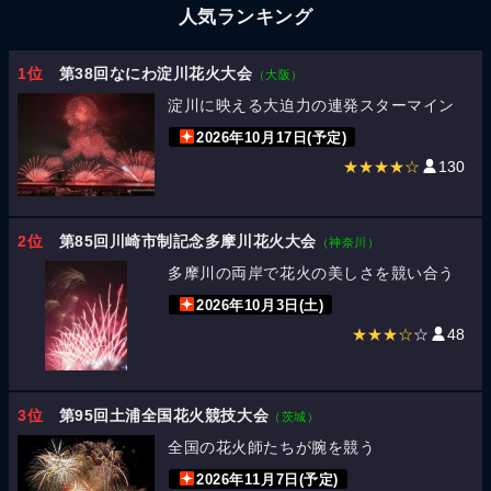
人気ランキング
1位
第38回なにわ淀川花火大会
（大阪）
淀川に映える大迫力の連発スターマイン
2026年10月17日(予定)
★★★★☆
130
2位
第85回川崎市制記念多摩川花火大会
（神奈川）
多摩川の両岸で花火の美しさを競い合う
2026年10月3日(土)
★★★☆
☆
48
3位
第95回土浦全国花火競技大会
（茨城）
全国の花火師たちが腕を競う
2026年11月7日(予定)