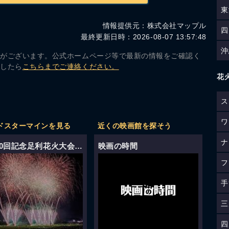
東
情報提供元：株式会社マップル
四
最終更新日時：2026-08-07 13:57:48
沖
合がございます。公式ホームページ等で最新の情報をご確認く
ましたら
こちらまでご連絡ください。
花
ス
ワ
ドスターマインを見る
近くの映画館を探そう
ナ
第110回記念足利花火大会
映画の時間
（栃木）
フ
手
三
四