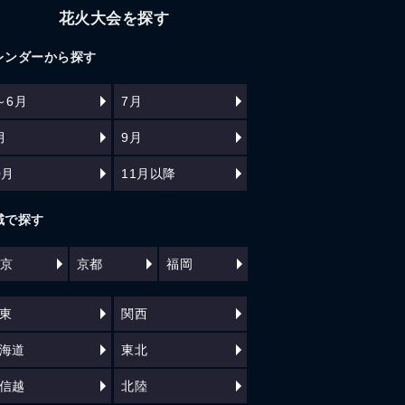
花火大会を探す
レンダーから探す
～6月
7月
月
9月
0月
11月以降
域で探す
京
京都
福岡
東
関西
海道
東北
信越
北陸