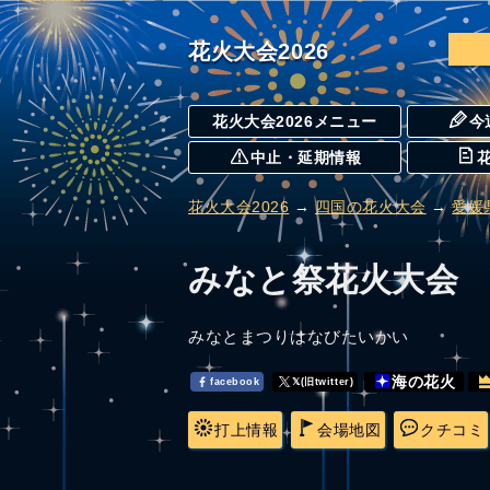
花火大会2026
花火大会2026メニュー
今
中止・延期情報
花火大会2026
→
四国の花火大会
→
愛媛
みなと祭花火大会
みなとまつりはなびたいかい
海の花火
facebook
𝕏(旧twitter)
打上情報
会場地図
クチコミ