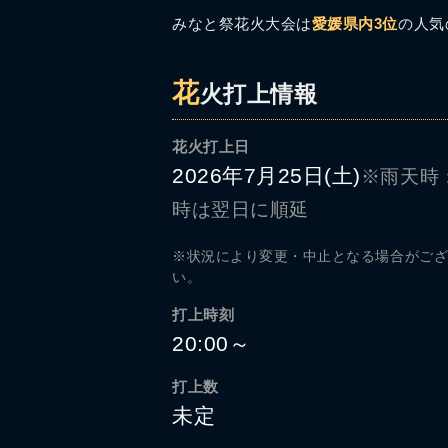
みなと祭花火大会は
愛媛県内3位
の人気
花
火打上情報
花火打上日
2026年7月25日(土)
※雨天時
時は翌日に順延
※状況により変更・中止となる場合がご
い。
打上時刻
20:00～
打上数
未定