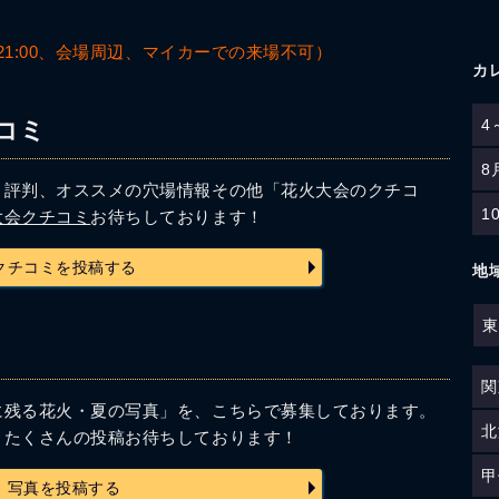
21:00、会場周辺、マイカーでの来場不可）
カ
4
コミ
8
、評判、オススメの穴場情報その他「花火大会のクチコ
1
大会クチコミ
お待ちしております！
クチコミを投稿する
地
東
関
に残る花火・夏の写真」を、こちらで募集しております。
北
！たくさんの投稿お待ちしております！
甲
写真を投稿する