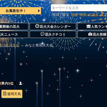
台風発生中！
地域で探す
関東
関西
北海道
東
週開催の花火
花火大会カレンダー
人気ラン
花火ニュース
花火クチコミ
花火投稿
県の花火大会
→ みなと祭花火大会
-
県内3位
週間天気