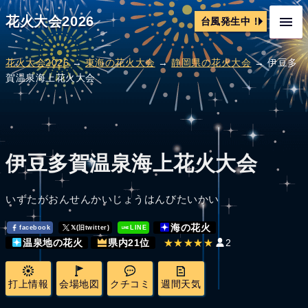
花火大会2026
台風発生中！
花火大会2026
→
東海の花火大会
→
静岡県の花火大会
→ 伊豆多
賀温泉海上花火大会
伊豆多賀温泉海上花火大会
いずたがおんせんかいじょうはんびたいかい
海の花火
facebook
𝕏(旧twitter)
LINE
★★★★★
2
温泉地の花火
県内21位
打上情報
会場地図
クチコミ
週間天気