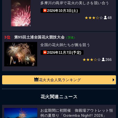
多摩川の両岸で花火の美しさを競い合う
2026年10月3日(土)
★★★☆
☆
48
3位
第95回土浦全国花火競技大会
（茨城）
全国の花火師たちが腕を競う
2026年11月7日(予定)
★★★☆
☆
266
花火大会人気ランキング
花火関連ニュース
お盆期間に初開催 御殿場アウトレット恒
例の夏祭り「Gotemba Night!! 2026」