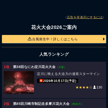
（
広告を非表示にするには
）
花火大会2026ご案内
台風発生中！詳しくはこちら
人気ランキング
1位
第38回なにわ淀川花火大会
（大阪）
淀川に映える大迫力の連発スターマイン
2026年10月17日(予定)
★★★★☆
130
2位
第85回川崎市制記念多摩川花火大会
（神奈川）