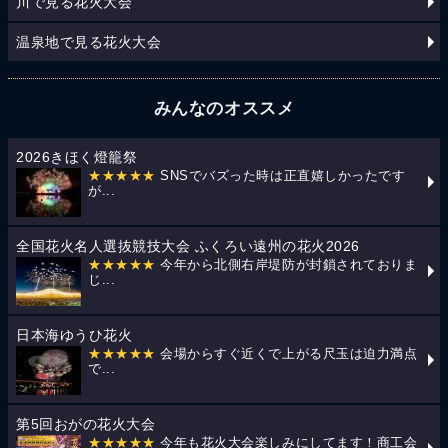
川で見る花火大会
温泉地で見る花火大会
みんなのオススメ
2026きほく燈籠祭
★★★★★
SNSでバズった時は正直嬉しかったです
が...
全国花火名人選抜競技大会 ふくろい遠州の花火2026
★★★★★
今年から北側右岸堤防が封鎖されておりま
じ...
日本海ゆうひ花火
★★★★★
会場からすぐ近くで上がる尺玉は迫力満点
で...
第5回おがの花火大会
★★★★★
今年も花火大会楽しみにしてます！商工会