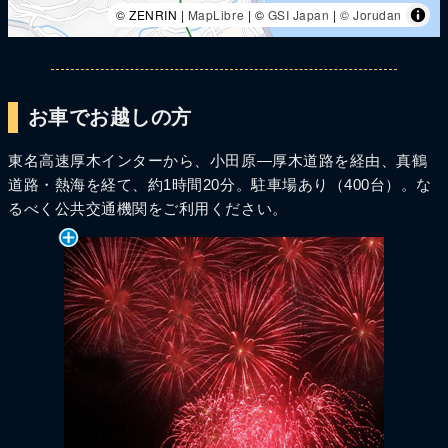
© ZENRIN |
MapLibre
| ©
GSI Japan
|
© Jorudan
お車でお越しの方
東名高速厚木インターから、小田原―厚木道路を経由、真鶴
道路・熱海を経て、約1時間20分。駐車場あり（400台）。な
るべく公共交通機関をご利用ください。