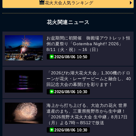
花火大会人気ランキング
花火関連ニュース
お盆期間に初開催 御殿場アウトレット恒
例の夏祭り「Gotemba Night!! 2026」
8/11（火・祝）～16（日）
2026/08/06 10:50
「2026びわ湖大花火大会」1,300機のドロ
ーンが花火・レーザービームと融合し、40
回記念大会の幕開けを彩ります！
2026/08/06 10:30
海上から打ち上げる、大迫力の花火 世界
遺産のまち、三重県熊野市から生中継！
「2026熊野大花火大会 生中継」8月17日
（月）よる7時～BS12で放送
2026/08/06 10:30