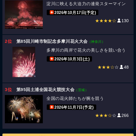
淀川に映える大迫力の連発スターマイン
2026年10月17日(予定)
★★★★☆
130
2位
第85回川崎市制記念多摩川花火大会
（神奈川）
多摩川の両岸で花火の美しさを競い合う
2026年10月3日(土)
★★★☆
☆
48
3位
第95回土浦全国花火競技大会
（茨城）
全国の花火師たちが腕を競う
2026年11月7日(予定)
★★★☆
☆
266