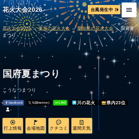
花火大会2026
台風発生中！
花火大会2026
→
東海の花火大会
→
愛知県の花火大会
→ 国府夏
まつり
国府夏まつり
こうなつまつり
川の花火
県内23位
facebook
𝕏(旧twitter)
LINE
-
打上情報
会場地図
クチコミ
週間天気