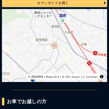
タウンガイドを開く
© ZENRIN |
MapLibre
| ©
GSI Japan
|
© Jorudan
お車でお越しの方