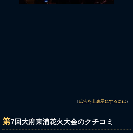
（
広告を非表示にするには
）
第
7回大府東浦花火大会のクチコミ