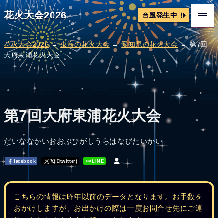
花火大会2026
台風発生中！
花火大会2026
→
東海の花火大会
→
愛知県の花火大会
→ 第7回
大府東浦花火大会
第7回大府東浦花火大会
だいななかいおおぶひがしうらはなびたいかい
-
facebook
𝕏(旧twitter)
LINE
こちらの情報は昨年以前のデータとなります。お手数を
おかけしますが、お出かけの際は一度お問合せ先にご連