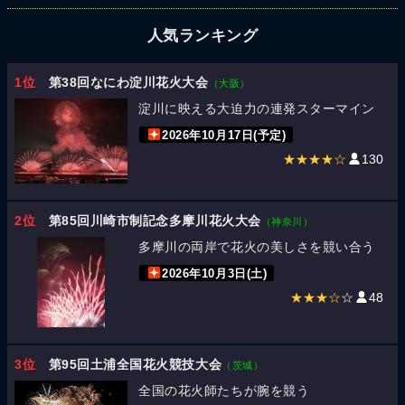
人気ランキング
1位
第38回なにわ淀川花火大会
（大阪）
淀川に映える大迫力の連発スターマイン
2026年10月17日(予定)
★★★★☆
130
2位
第85回川崎市制記念多摩川花火大会
（神奈川）
多摩川の両岸で花火の美しさを競い合う
2026年10月3日(土)
★★★☆
☆
48
3位
第95回土浦全国花火競技大会
（茨城）
全国の花火師たちが腕を競う