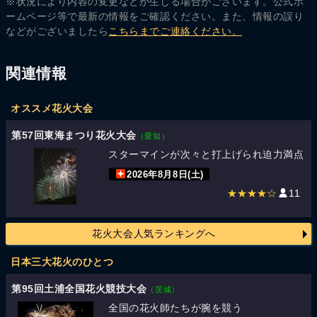
※状況により内容の変更などが生じる場合がございます。公式ホ
ームページ等で最新の情報をご確認ください。また、情報の誤り
などがございましたら
こちらまでご連絡ください。
関連情報
オススメ花火大会
第57回東海まつり花火大会
（愛知）
スターマインが次々と打上げられ迫力満点
2026年8月8日(土)
★★★★☆
11
花火大会人気ランキングへ
日本三大花火のひとつ
第95回土浦全国花火競技大会
（茨城）
全国の花火師たちが腕を競う