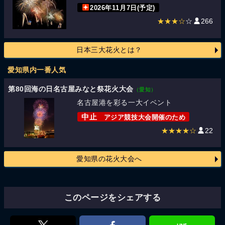
2026年11月7日(予定)
★★★☆
☆
266
日本三大花火とは？
愛知県内一番人気
第80回海の日名古屋みなと祭花火大会
（愛知）
名古屋港を彩る一大イベント
中止
アジア競技大会開催のため
★★★★☆
22
愛知県の花火大会へ
このページをシェアする