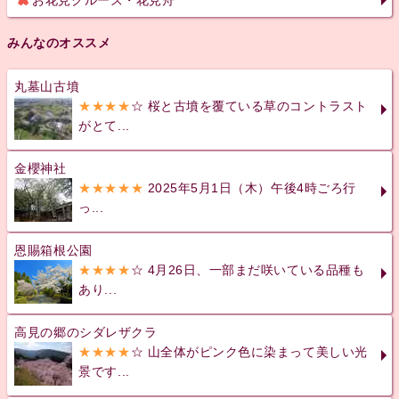
みんなのオススメ
丸墓山古墳
★★★★
☆ 桜と古墳を覆ている草のコントラスト
がとて...
金櫻神社
★★★★★
2025年5月1日（木）午後4時ごろ行
っ...
恩賜箱根公園
★★★★
☆ 4月26日、一部まだ咲いている品種も
あり...
高見の郷のシダレザクラ
★★★★
☆ 山全体がピンク色に染まって美しい光
景です...