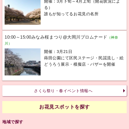
開催：3月下旬～4月上旬（開花状況によ
る）
誰もが知ってるお花見の名所
10:00～15:00みなみ桜まつり@大岡川プロムナード
（神奈
川）
開催：3月21日
蒔田公園にて区民ステージ・民謡流し・絵
どうろう展示・模擬店・バザーを開催
さくら祭り・春イベント情報へ
お花見スポットを探す
地域で探す