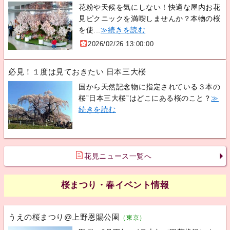
花粉や天候を気にしない！快適な屋内お花
見ピクニックを満喫しませんか？本物の桜
を使...
≫続きを読む
2026/02/26 13:00:00
必見！１度は見ておきたい 日本三大桜
国から天然記念物に指定されている３本の
桜”日本三大桜”はどこにある桜のこと？
≫
続きを読む
花見ニュース一覧へ
桜まつり・春イベント情報
うえの桜まつり@上野恩賜公園
（東京）