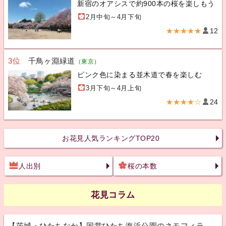
新宿のオアシスで約900本の桜を楽しもう
2月中旬～4月下旬
★★★★★
12
3位
千鳥ヶ淵緑道
（東京）
ピンク色に染まる並木道で春を楽しむ
3月下旬～4月上旬
★★★★☆
24
お花見人気ランキングTOP20
人出別
桜の本数
花見コラム
【茨城・ひたちなか】国営ひたち海浜公園のネモフィラ、