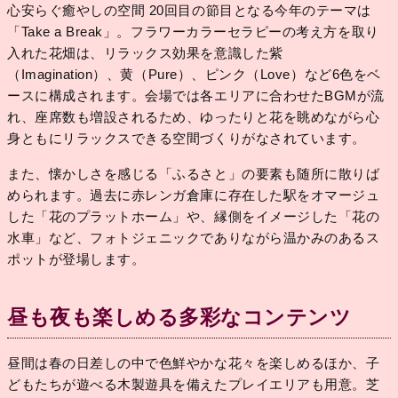
心安らぐ癒やしの空間 20回目の節目となる今年のテーマは
「Take a Break」。フラワーカラーセラピーの考え方を取り
入れた花畑は、リラックス効果を意識した紫
（Imagination）、黄（Pure）、ピンク（Love）など6色をベ
ースに構成されます。会場では各エリアに合わせたBGMが流
れ、座席数も増設されるため、ゆったりと花を眺めながら心
身ともにリラックスできる空間づくりがなされています。
また、懐かしさを感じる「ふるさと」の要素も随所に散りば
められます。過去に赤レンガ倉庫に存在した駅をオマージュ
した「花のプラットホーム」や、縁側をイメージした「花の
水車」など、フォトジェニックでありながら温かみのあるス
ポットが登場します。
昼も夜も楽しめる多彩なコンテンツ
昼間は春の日差しの中で色鮮やかな花々を楽しめるほか、子
どもたちが遊べる木製遊具を備えたプレイエリアも用意。芝