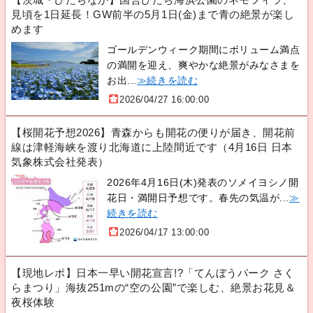
見頃を1日延長！GW前半の5月1日(金)まで青の絶景が楽し
めます
ゴールデンウィーク期間にボリューム満点
の満開を迎え、爽やかな絶景がみなさまを
お出...
≫続きを読む
2026/04/27 16:00:00
【桜開花予想2026】青森からも開花の便りが届き、開花前
線は津軽海峡を渡り北海道に上陸間近です（4月16日 日本
気象株式会社発表）
2026年4月16日(木)発表のソメイヨシノ開
花日・満開日予想です。春先の気温が...
≫
続きを読む
2026/04/17 13:00:00
【現地レポ】日本一早い開花宣言!?「てんぼうパーク さく
らまつり」海抜251mの“空の公園”で楽しむ、絶景お花見＆
夜桜体験