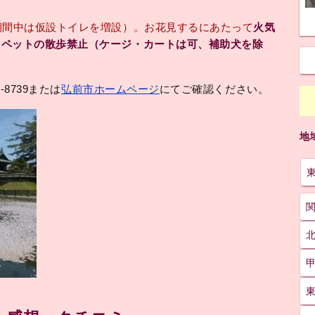
期間中は仮設トイレを増設）。お花見するにあたって
火気
、ペットの散歩禁止（ケージ・カートは可、補助犬を除
-8739または
弘前市ホームページ
にてご確認ください。
地