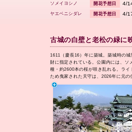
ソメイヨシノ
4/1
開花予想日
ヤエベニシダレ
4/1
開花予想日
古城の白壁と老松の緑に
1611（慶長16）年に築城。築城時
財に指定されている。公園内には、ソ
種・約2600本の桜が咲き乱れる。ラ
ため曳家された天守は、2026年に元