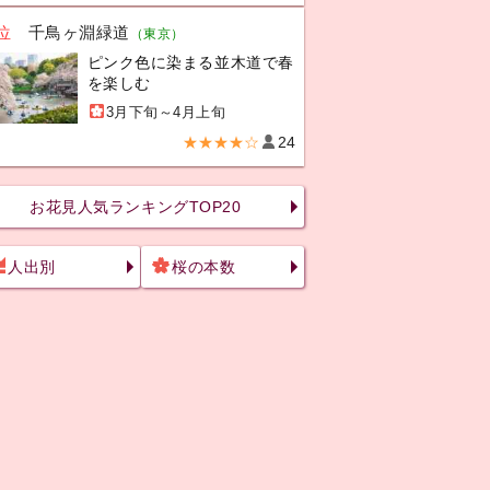
位
千鳥ヶ淵緑道
（東京）
ピンク色に染まる並木道で春
を楽しむ
3月下旬～4月上旬
★★★★☆
24
お花見人気ランキングTOP20
人出別
桜の本数