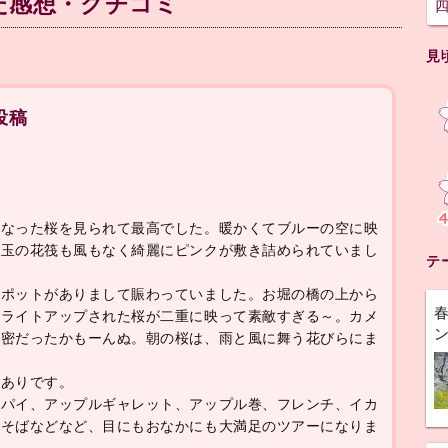
た感想・クチコミ
見
投稿
異なった桜を見られて最高でした。暖かくてブルーの空に映
目玉の花筏も風もなく綺麗にピンクが敷き詰められていまし
テ
スポットがありまして賑わっていました。お堀の橋の上から
るライトアップされた桜が二重に映って素敵すぎる～。カメ
は密だったかもーんぬ。朝の桜は、雨と風に舞う花びらにま
値ありです。
ポパイ、アップルギャレット、アップル巻、フレンチ、イカ
きそばなどなど、目にもおなかにも大満足のツアーになりま