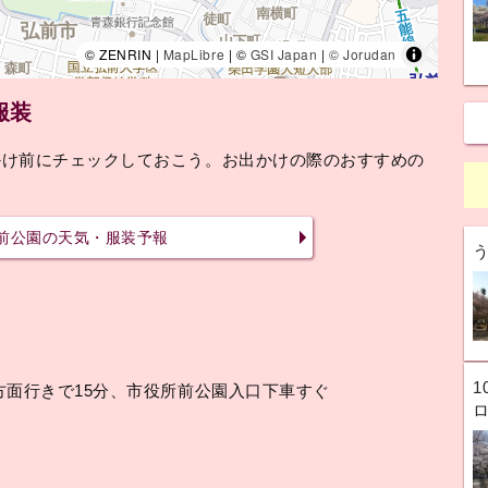
© ZENRIN |
MapLibre
| ©
GSI Japan
|
© Jorudan
服装
かけ前にチェックしておこう。お出かけの際のおすすめの
前公園の天気・服装予報
1
方面行きで15分、市役所前公園入口下車すぐ