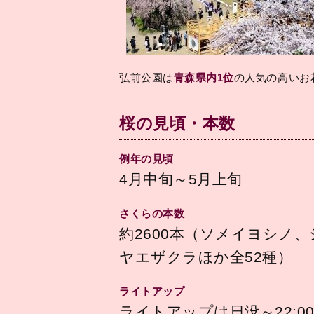
弘前公園は
青森県内1位
の人気の高いお
桜の見頃・本数
例年の見頃
4月中旬～5月上旬
さくらの本数
約2600本（ソメイヨシノ
ヤエザクラほか全52種）
ライトアップ
ライトアップは日没～22: