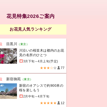
花見特集2026ご案内
お花見人気ランキング
位
目黒川
（東京）
川沿いの桜並木は都内のお花
見の名所のひとつ
3月下旬～4月上旬(予定)
★★★☆
☆
77
位
新宿御苑
（東京）
新宿のオアシスで約900本の
桜を楽しもう
2月中旬～4月下旬
★★★★★
12