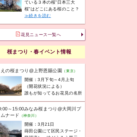
ている３本の桜”日本三大
桜”はどこにある桜のこと？
≫続きを読む
花見ニュース一覧へ
桜まつり・春イベント情報
うえの桜まつり@上野恩賜公園
（東京）
開催：3月下旬～4月上旬
（開花状況による）
誰もが知ってるお花見の名所
0:00～15:00みなみ桜まつり@大岡川プ
ロムナード
（神奈川）
開催：3月21日
蒔田公園にて区民ステージ・