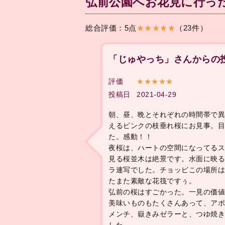
弘前公園へお花見に行っ
総合評価：5点
★★★★★
（23件）
「じゅやっち」さんからの
評価
★★★★★
投稿日
2021-04-29
朝、昼、晩とそれぞれの時間帯で
えるピンクの枝垂れ桜にお見事。
た。感動！！
夜桜は、ハートの空間になってる
見る桜並木は絶景です。水面に映
ラ連写でした。チョッピこの場所
たまた素敵な花筏ですぅ。
弘前の桜はすごかった。一見の価
美味いものもたくさんあって、ア
メンチ、嶽きみゼラーと、つゆ焼