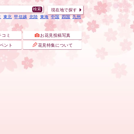
現在地で探す
道
東北
甲信越
北陸
東海
中国
四国
九州
チコミ
お花見投稿写真
ベント
花見特集について