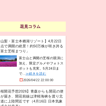
花見コラム
【山梨・富士本栖湖リゾート】4月22日
時点で満開の絶景！約50万株が咲き誇る
「富士芝桜まつり」
富士山と満開の芝桜の競演に
加え、限定グルメやフォトス
ポットも充実。5月24日ま
で...
≫続きを読む
2026/04/22 22:00:00
【桜開花予想2026】青森からも開花の便
りが届き、開花前線は津軽海峡を渡り北
道に上陸間近です（4月16日 日本気象