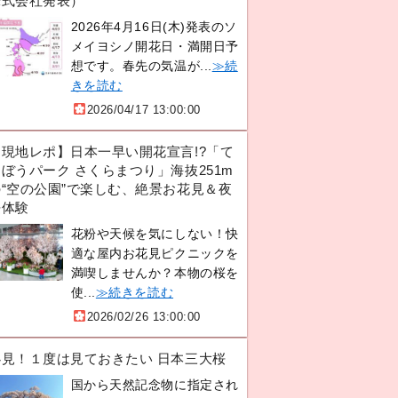
株式会社発表）
2026年4月16日(木)発表のソ
メイヨシノ開花日・満開日予
想です。春先の気温が...
≫続
きを読む
2026/04/17 13:00:00
【現地レポ】日本一早い開花宣言!?「て
ぼうパーク さくらまつり」海抜251m
の“空の公園”で楽しむ、絶景お花見＆夜
桜体験
花粉や天候を気にしない！快
適な屋内お花見ピクニックを
満喫しませんか？本物の桜を
使...
≫続きを読む
2026/02/26 13:00:00
必見！１度は見ておきたい 日本三大桜
国から天然記念物に指定され