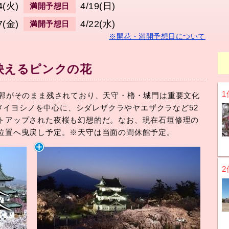
4(火)
4/19(日)
満開予想日
7(金)
4/22(水)
満開予想日
※開花・満開予想日について
映えるピンクの花
1
の城郭がそのまま残されており、天守・櫓・城門は重要文化
メイヨシノを中心に、シダレザクラやヤエザクラなど52
イトアップされた夜桜も幻想的だ。なお、現在石垣修理の
の位置へ曳戻し予定。※天守は当面の間休館予定。
2