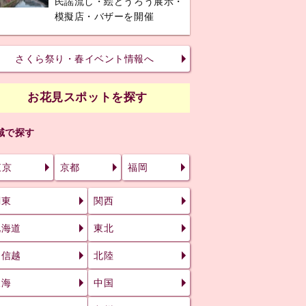
民謡流し・絵どうろう展示・
模擬店・バザーを開催
さくら祭り・春イベント情報へ
お花見スポットを探す
域で探す
東京
京都
福岡
関東
関西
北海道
東北
甲信越
北陸
東海
中国