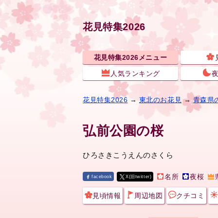
花見特集2026
花見特集2026メニュー
人気ランキング
花見特集2026
→
東北のお花見
→
青森県
弘前公園の桜
ひろさきこうえんのさくら
名所
夜桜
facebook
X(旧twitter)
見頃情報
周辺地図
クチコミ