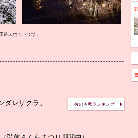
3
花見スポットです。
、シダレザクラ、
桜の本数ランキング
00（弘前さくらまつり期間中）