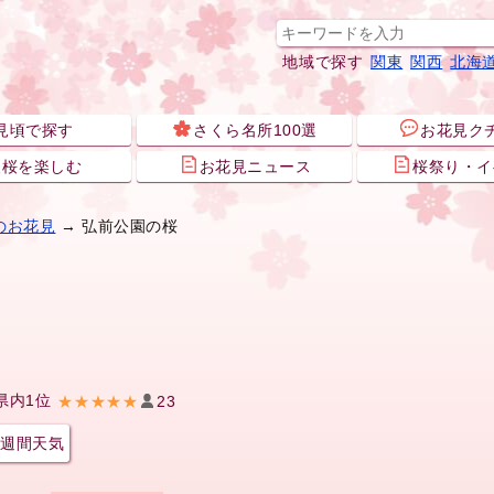
地域で探す
関東
関西
北海
見頃で探す
さくら名所100選
お花見ク
夜桜を楽しむ
お花見ニュース
桜祭り・イ
のお花見
→ 弘前公園の桜
県内1位
★★★★★
23
週間天気