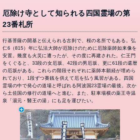
厄除け寺として知られる四国霊場の第
23番札所
行基菩薩の開基と伝えられる古刹で、桜の名所でもある。弘
仁6（815）年に弘法大師が厄除けのために厄除薬師如来像を
安置。幾度も火災に遭ったが、その度に再建された。仁王門
をくぐると、33段の女厄坂、42段の男厄坂、更に61段の還暦
の厄坂がある。これらの階段それぞれに薬師本願経が埋めら
れており、1段ずつ賽銭を供えて厄を払う風習がある。四国
霊場の中で発心の道場と呼ばれる阿波国23霊場の最後。次か
ら土佐国の修行の道場へと進む。また、駐車場横の薬王寺温
泉「湯元・醫王の湯」にも足を運びたい。