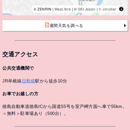
© ZENRIN |
MapLibre
| ©
GSI Japan
|
© Jorudan
週間天気を調べる
交通アクセス
公共交通機関で
JR牟岐線
日和佐
駅から徒歩10分
お車でお越しの方
徳島自動車道徳島ICから国道55号を室戸岬方面へ車で55km。
＜無料＞駐車場あり（500台）。