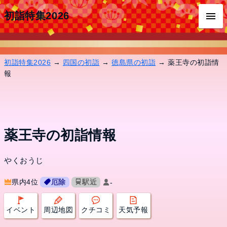
初詣特集2026
初詣特集2026
→
四国の初詣
→
徳島県の初詣
→ 薬王寺の初詣情
報
薬王寺の初詣情報
やくおうじ
県内4位
厄除
駅近
-
イベント
周辺地図
クチコミ
天気予報