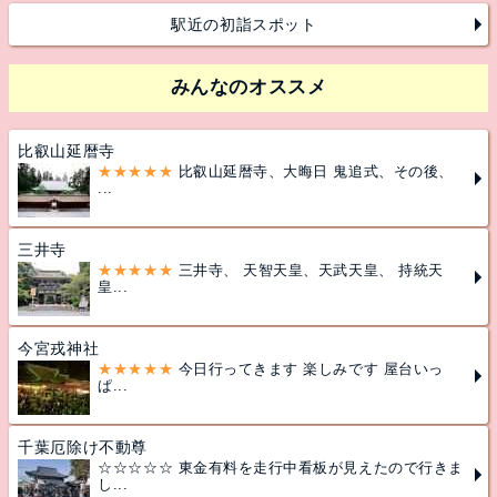
駅近の初詣スポット
みんなのオススメ
比叡山延暦寺
★★★★★
比叡山延暦寺、大晦日 鬼追式、その後、
...
三井寺
★★★★★
三井寺、 天智天皇、天武天皇、 持統天
皇...
今宮戎神社
★★★★★
今日行ってきます 楽しみです 屋台いっ
ぱ...
千葉厄除け不動尊
☆☆☆☆☆ 東金有料を走行中看板が見えたので行きま
し...