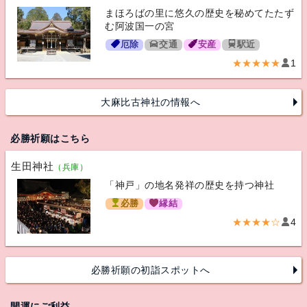
まほろばの里に悠久の歴史を秘めてたたず
む阿波国一の宮
厄除
交通
安産
駅近
★★★★★
1
大麻比古神社の情報へ
必勝祈願はこちら
生田神社
（兵庫）
「神戸」の地名発祥の歴史を持つ神社
必勝
縁結
★★★★☆
4
必勝祈願の初詣スポットへ
開運にご利益