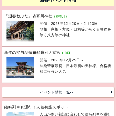
新春イベント情報
「迎春ねぶた」@寒川神社
（神奈川）
開催：2025年12月20日～2月23日
地相・家相・方位・日柄等からくる災禍を
除く八方除の神社
新年の授与品頒布@防府天満宮
（山口）
開催：2025年12月25日～
扶桑菅廟最初・日本最初の天神様。合格祈
願に根強い人気
イベント情報一覧へ
臨時列車も運行！人気初詣スポット
人出が多い初詣に合わせて臨時列車を運行