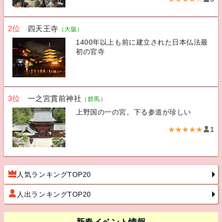
2位
四天王寺
（大阪）
1400年以上も前に建立された日本仏法最
初の官寺
3位
一之宮貫前神社
（群馬）
上野国の一の宮。下る参道が珍しい
★★★★★
1
人気ランキングTOP20
人出ランキングTOP20