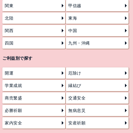
関東
甲信越
北陸
東海
関西
中国
四国
九州・沖縄
ご利益別で探す
開運
厄除け
学業成就
縁結び
商売繁盛
交通安全
必勝祈願
無病息災
家内安全
安産祈願