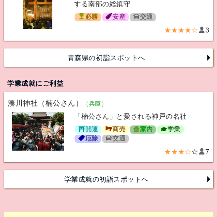
する南部の総鎮守
必勝
安産
交通
★★★★☆
3
青森県の初詣スポットへ
学業成就にご利益
湊川神社（楠公さん）
（兵庫）
「楠公さん」と愛される神戸の名社
開運
商売
家内
学業
厄除
交通
★★★☆
☆
7
学業成就の初詣スポットへ