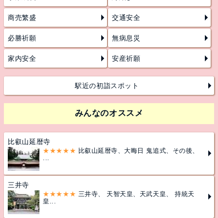
商売繁盛
交通安全
必勝祈願
無病息災
家内安全
安産祈願
駅近の初詣スポット
みんなのオススメ
比叡山延暦寺
★★★★★
比叡山延暦寺、大晦日 鬼追式、その後、
...
三井寺
★★★★★
三井寺、 天智天皇、天武天皇、 持統天
皇...