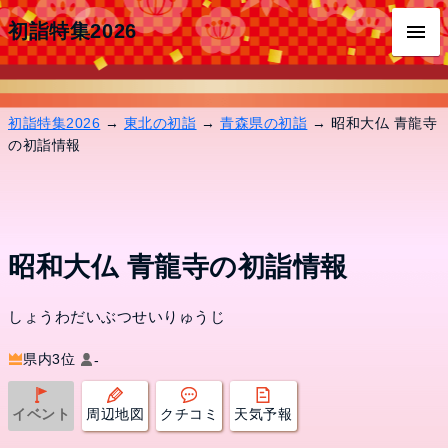
初詣特集2026
初詣特集2026
→
東北の初詣
→
青森県の初詣
→ 昭和大仏 青龍寺
の初詣情報
昭和大仏 青龍寺の初詣情報
しょうわだいぶつせいりゅうじ
県内3位
-
イベント
周辺地図
クチコミ
天気予報