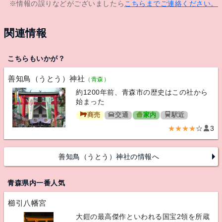
※情報の誤りなどがございましたら
こちらまでご連絡ください。
関連情報
こちらもいかが？
善知鳥（うとう）神社
（青森）
約1200年前、青森市の歴史はこの社から
始まった
商売
交通
家内
駅近
★★★★
☆
3
善知鳥（うとう）神社の情報へ
青森県内一番人気
櫛引八幡宮
大鎧の最高傑作といわれる国宝2領を所蔵