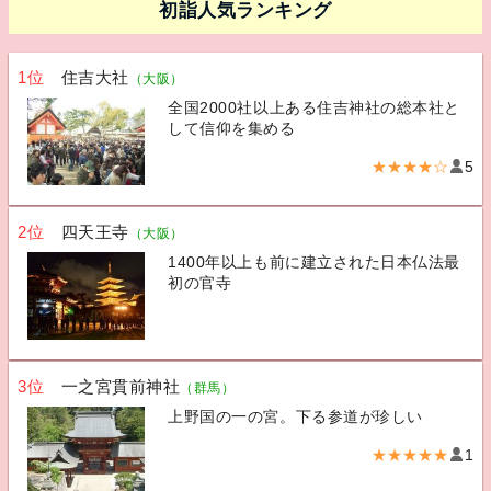
初詣人気ランキング
1位
住吉大社
（大阪）
全国2000社以上ある住吉神社の総本社と
して信仰を集める
★★★★☆
5
2位
四天王寺
（大阪）
1400年以上も前に建立された日本仏法最
初の官寺
3位
一之宮貫前神社
（群馬）
上野国の一の宮。下る参道が珍しい
★★★★★
1