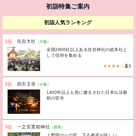
初詣特集ご案内
初詣人気ランキング
1位
住吉大社
（大阪）
全国2000社以上ある住吉神社の総本社と
して信仰を集める
★★★★☆
5
2位
四天王寺
（大阪）
1400年以上も前に建立された日本仏法最
初の官寺
3位
一之宮貫前神社
（群馬）
上野国の一の宮。下る参道が珍しい