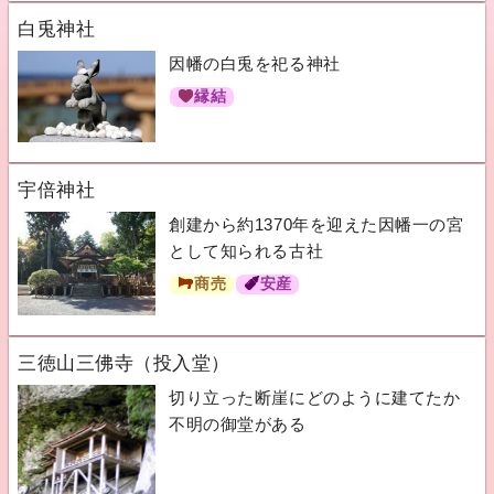
白兎神社
因幡の白兎を祀る神社
縁結
宇倍神社
創建から約1370年を迎えた因幡一の宮
として知られる古社
商売
安産
三徳山三佛寺（投入堂）
切り立った断崖にどのように建てたか
不明の御堂がある