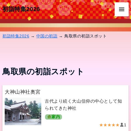
初詣特集2026
初詣特集2026
→
中国の初詣
→ 鳥取県の初詣スポット
鳥取県の初詣スポット
大神山神社奥宮
古代より続く大山信仰の中心として知
られてきた神社
家内
★★★★★
1