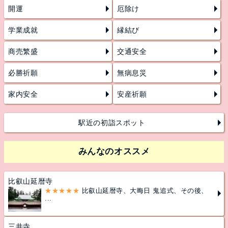
開運
厄除け
学業成就
縁結び
商売繁盛
交通安全
必勝祈願
無病息災
家内安全
安産祈願
駅近の初詣スポット
みんなのオススメ
比叡山延暦寺
★★★★★
比叡山延暦寺、大晦日 鬼追式、その後、
...
三井寺