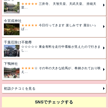
★★★★★
三井寺、 天智天皇、天武天皇、 持統天
皇...
今宮戎神社
★★★★★
今日行ってきます 楽しみです 屋台いっ
ぱ...
千葉厄除け不動尊
☆☆☆☆☆ 東金有料を走行中看板が見えたので行きま
し...
下鴨神社
★★★★
☆ その年の大きな絵馬が、奉納されており映
え...
初詣クチコミを見る
SNSでチェックする