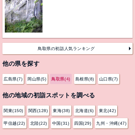
鳥取県の初詣人気ランキング
他の県を探す
広島県(7)
岡山県(5)
鳥取県(4)
島根県(8)
山口県(7)
他の地域の初詣スポットを調べる
関東(150)
関西(128)
東海(38)
北海道(6)
東北(42)
甲信越(22)
北陸(22)
中国(31)
四国(29)
九州・沖縄(47)