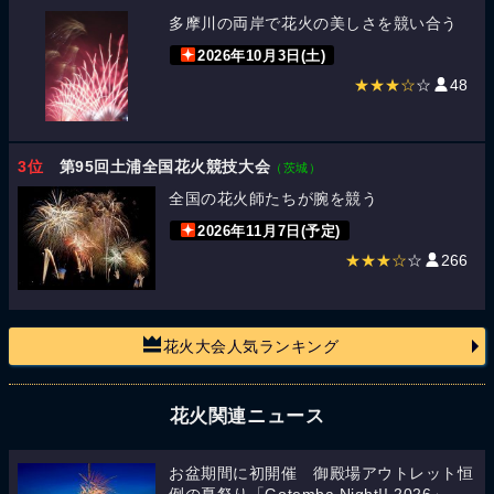
多摩川の両岸で花火の美しさを競い合う
2026年10月3日(土)
★★★☆
☆
48
3位
第95回土浦全国花火競技大会
（茨城）
全国の花火師たちが腕を競う
2026年11月7日(予定)
★★★☆
☆
266
花火大会人気ランキング
花火関連ニュース
お盆期間に初開催 御殿場アウトレット恒