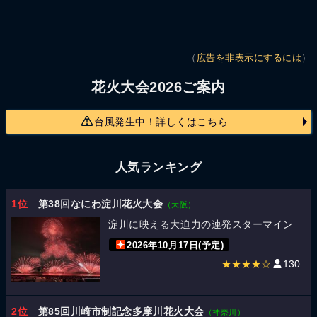
（
広告を非表示にするには
）
花火大会2026ご案内
台風発生中！詳しくはこちら
人気ランキング
1位
第38回なにわ淀川花火大会
（大阪）
淀川に映える大迫力の連発スターマイン
2026年10月17日(予定)
★★★★☆
130
2位
第85回川崎市制記念多摩川花火大会
（神奈川）