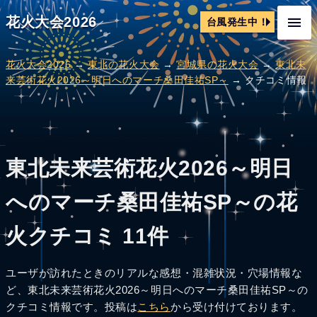
花火大会2026
台風発生中！
花火大会2026
→
東北の花火大会
→
宮城県の花火大会
→
東北未
来芸術花火2026～明日へのマーチ桑田佳祐SP～
→ クチコミ情報
東北未来芸術花火2026～明日
へのマーチ桑田佳祐SP～の花
火クチコミ 11件
ユーザが訪れたときのリアルな感想・混雑状況・穴場情報な
ど、東北未来芸術花火2026～明日へのマーチ桑田佳祐SP～の
クチコミ情報です。投稿は
こちら
から受け付けております。