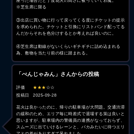
座った場合だと丁度花火の高さに被っていて邪魔。
※芝生席に限る
③出店に買い物に行って戻ってくる度にチケットの提示
を求められた。チケットと引換にリストバンド配ってる
んだからそれを色分けするとか考えれば良いのに。
④芝生席は動線がないくらいギチギチに詰め込まれる
為、敷物を当たり前の様に踏まれる。
「べんじゃみん」さんからの投稿
評価
★★★
☆☆
投稿日
2025-09-28
花火は良かったのに、帰りの駐車場が大問題。交通渋滞
の緩和のため、エリア毎に時差式で退場する策は良いと
思いますが、駐車場内の警備員の連携がなっておらず、
スムーズに出ていけるレーンと、バカみたいに待つエリ
アとの差がありすぎて呆れました。