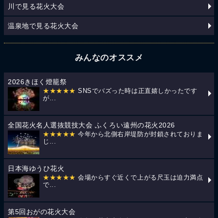
川で見る花火大会
温泉地で見る花火大会
みんなのオススメ
2026きほく燈籠祭
★★★★★
SNSでバズった時は正直嬉しかったです
が...
全国花火名人選抜競技大会 ふくろい遠州の花火2026
★★★★★
今年から北側右岸堤防が封鎖されておりま
じ...
日本海ゆうひ花火
★★★★★
会場からすぐ近くで上がる尺玉は迫力満点
で...
第5回おがの花火大会