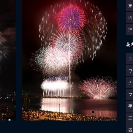
東
四
沖
花
ス
ワ
ナ
フ
手
三
四