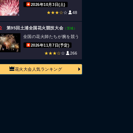
2026年10月3日(土)
★★★☆
☆
48
位
第95回土浦全国花火競技大会
（茨城）
全国の花火師たちが腕を競う
2026年11月7日(予定)
★★★☆
☆
266
花火大会人気ランキング