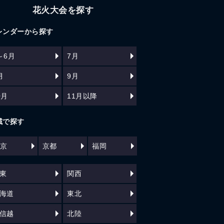
花火大会を探す
レンダーから探す
～6月
7月
月
9月
0月
11月以降
域で探す
京
京都
福岡
東
関西
海道
東北
信越
北陸