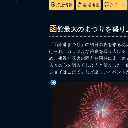
打上情報
会場地図
クチコミ
函
館最大のまつりを盛り
「函館港まつり」の初日の夜を彩る花
げられ、カラフルな絵巻を繰り広げる
め。夜景と花火の両方を同時に楽しめる
人々の心を明るくしようと始まった「
ショイはこだて」など楽しいイベント