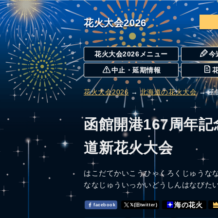
花火大会2026
花火大会2026メニュー
今
中止・延期情報
花火大会2026
→
北海道の花火大会
→ 函
函館開港167周年記
道新花火大会
はこだてかいこうひゃくろくじゅうな
ななじゅういっかいどうしんはなびた
海の花火
facebook
𝕏(旧twitter)