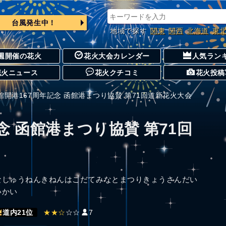
台風発生中！
地域で探す
関東
関西
北海道
東
週開催の花火
花火大会カレンダー
人気ラン
花火ニュース
花火クチコミ
花火投稿
館開港167周年記念 函館港まつり協賛 第71回道新花火大会
念 函館港まつり協賛 第71回
なしゅうねんきねんはこだてみなとまつりきょうさんだい
いかい
★★☆
☆☆
7
道内21位