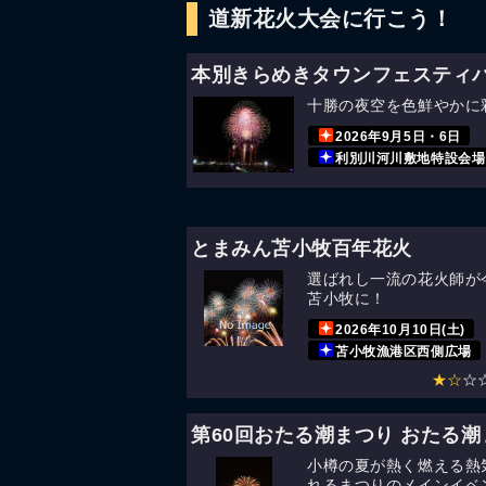
道新花火大会に行こう！
十勝の夜空を色鮮やかに
2026年9月5日・6日
利別川河川敷地特設会場
とまみん苫小牧百年花火
選ばれし一流の花火師が
苫小牧に！
2026年10月10日(土)
苫小牧漁港区西側広場
★☆
☆
小樽の夏が熱く燃える熱
れるまつりのメインイベ