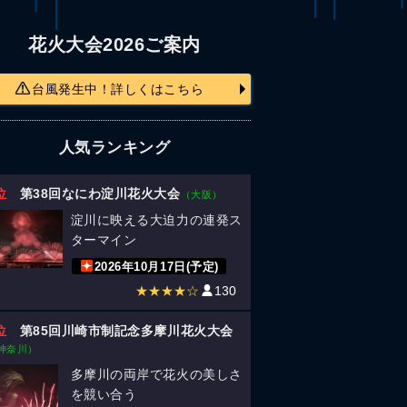
花火大会2026ご案内
台風発生中！詳しくはこちら
人気ランキング
位
第38回なにわ淀川花火大会
（大阪）
淀川に映える大迫力の連発ス
ターマイン
2026年10月17日(予定)
★★★★☆
130
位
第85回川崎市制記念多摩川花火大会
神奈川）
多摩川の両岸で花火の美しさ
を競い合う