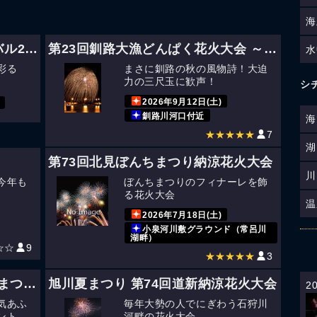
海
本別きらめきタウンフェスティバル2026 東十勝花火大会
第23回釧路大漁どんぱく花火大会 ～道新・光と音のファンタジー～
水
彩る
まさに釧路の秋の風物詩！大迫
力の三尺玉に歓声！
シ
2026年9月12日(土)
釧路川河口付近
海
★★★★★
7
湖
第73回北見ぼんちまつり納涼花火大会
川
今年も
ぼんちまつりのフィナーレを飾
る花火大会
温
2026年7月18日(土)
小泉河川敷グラウンド（常呂川
湖畔）
☆☆
9
★★★★★
3
第60回おたる潮まつり おたる潮まつり大花火大会
旭川夏まつり 第74回道新納涼花火大会
2
気あふ
毎年大勢の人でにぎわう石狩川
ント
河畔の花火大会