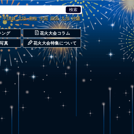
北
甲信越
北陸
東海
中国
四国
九州
沖縄
キング
花火大会コラム
写真
花火大会特集について