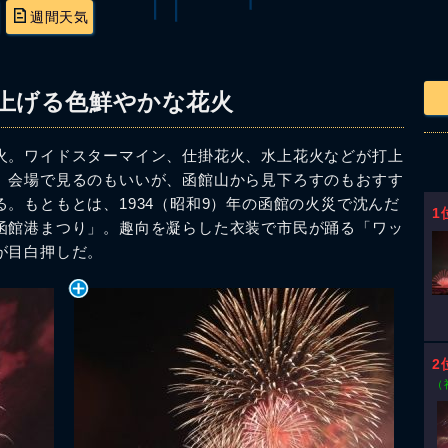
週間天気
上げる色鮮やかな花火
火。ワイドスターマイン、仕掛花火、水上花火などが打上
。会場で見るのもいいが、函館山から見下ろすのもおすす
。もともとは、1934（昭和9）年の函館の火災で沈んだ
1
函館港まつり」。趣向を凝らした衣装で市民が踊る「ワッ
が目白押しだ。
2
（