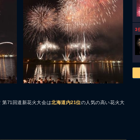
3
 第71回道新花火大会は
北海道内21位
の人気の高い花火大