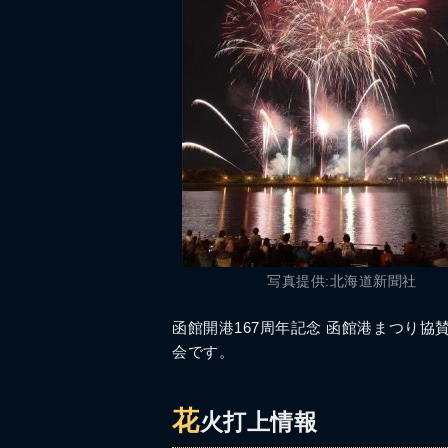
写真提供:北海道新聞社
函館開港167周年記念 函館港まつり協賛
会です。
花
火打上情報