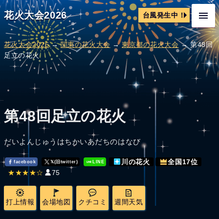
花火大会2026
台風発生中！
花火大会2026
→
関東の花火大会
→
東京都の花火大会
→ 第48回
足立の花火
第48回足立の花火
だいよんじゅうはちかいあだちのはなび
川の花火
全国17位
facebook
𝕏(旧twitter)
LINE
★★★★☆
75
打上情報
会場地図
クチコミ
週間天気