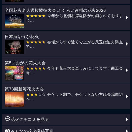
全国花火名人選抜競技大会 ふくろい遠州の花火2026
★★★★★
今年から北側右岸堤防が封鎖されておりま
じ...
日本海ゆうひ花火
★★★★★
会場からすぐ近くで上がる尺玉は迫力満点
で...
第5回おがの花火大会
★★★★★
今年も花火大会楽しみにしてます！商工会
青...
第73回勝毎花火大会
★★★
☆☆ チケット制で、チケットない方は会場周辺
へ...
花火クチコミを見る
みんなの花火投稿写真