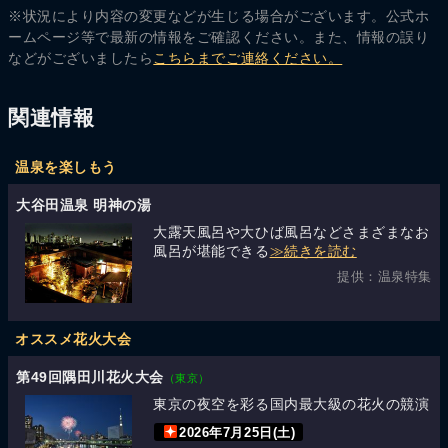
※状況により内容の変更などが生じる場合がございます。公式ホ
ームページ等で最新の情報をご確認ください。また、情報の誤り
などがございましたら
こちらまでご連絡ください。
関連情報
温泉を楽しもう
大谷田温泉 明神の湯
大露天風呂や大ひば風呂などさまざまなお
風呂が堪能できる
≫続きを読む
提供：温泉特集
オススメ花火大会
第49回隅田川花火大会
（東京）
東京の夜空を彩る国内最大級の花火の競演
2026年7月25日(土)