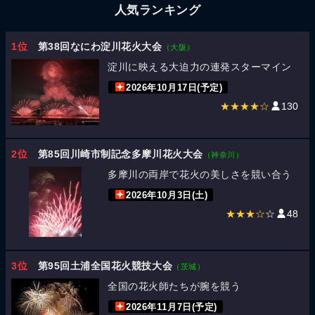
人気ランキング
1位
第38回なにわ淀川花火大会
（大阪）
淀川に映える大迫力の連発スターマイン
2026年10月17日(予定)
★★★★☆
130
2位
第85回川崎市制記念多摩川花火大会
（神奈川）
多摩川の両岸で花火の美しさを競い合う
2026年10月3日(土)
★★★☆
☆
48
3位
第95回土浦全国花火競技大会
（茨城）
全国の花火師たちが腕を競う
2026年11月7日(予定)