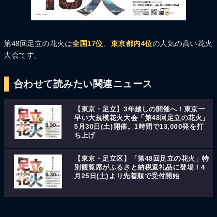
第48回足立の花火は
全国17位
、
東京都内4位
の人気の高い花火
大会です。
合わせて読みたい関連ニュース
【東京・足立】3年越しの開催へ！東京一
早い大規模花火大会「第48回足立の花火」
5月30日(土)開催。1時間で13,000発を打
ち上げ
【東京・足立区】「第48回足立の花火」特
別観覧席がふるさと納税返礼品に登場！4
月25日(土)より先着順で受付開始