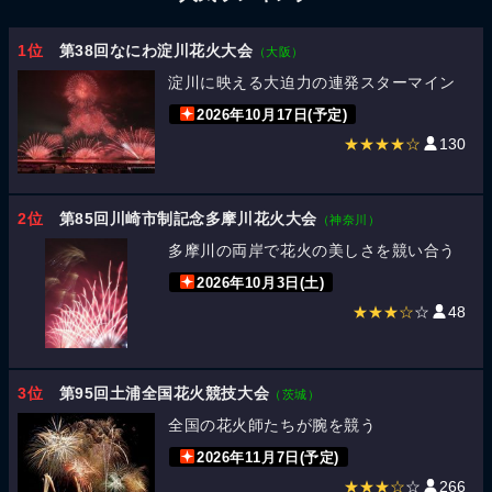
1位
第38回なにわ淀川花火大会
（大阪）
淀川に映える大迫力の連発スターマイン
2026年10月17日(予定)
★★★★☆
130
2位
第85回川崎市制記念多摩川花火大会
（神奈川）
多摩川の両岸で花火の美しさを競い合う
2026年10月3日(土)
★★★☆
☆
48
3位
第95回土浦全国花火競技大会
（茨城）
全国の花火師たちが腕を競う
2026年11月7日(予定)
★★★☆
☆
266