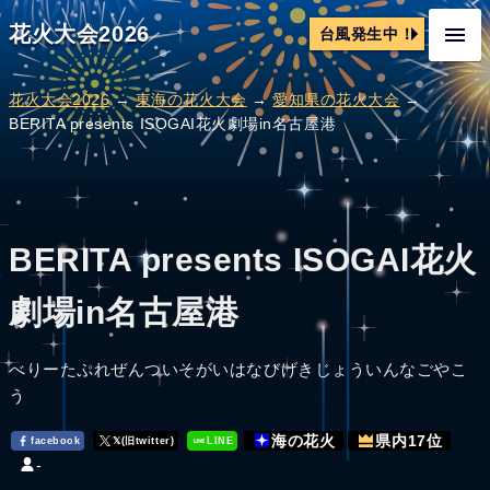
花火大会2026
台風発生中！
花火大会2026
→
東海の花火大会
→
愛知県の花火大会
→
BERITA presents ISOGAI花火劇場in名古屋港
BERITA presents ISOGAI花火
劇場in名古屋港
べりーたぷれぜんついそがいはなびげきじょういんなごやこ
う
海の花火
県内17位
facebook
𝕏(旧twitter)
LINE
-