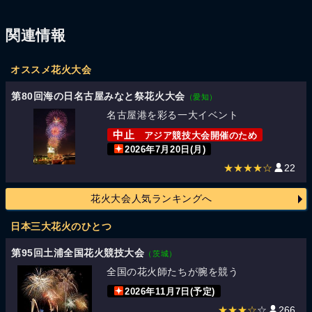
関連情報
オススメ花火大会
第80回海の日名古屋みなと祭花火大会
（愛知）
名古屋港を彩る一大イベント
中止
アジア競技大会開催のため
2026年7月20日(月)
★★★★☆
22
花火大会人気ランキングへ
日本三大花火のひとつ
第95回土浦全国花火競技大会
（茨城）
全国の花火師たちが腕を競う
2026年11月7日(予定)
★★★☆
☆
266