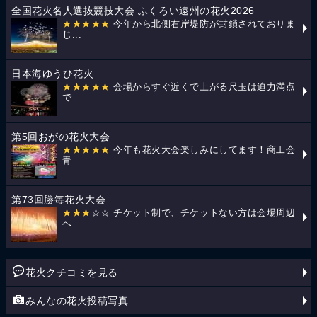
全国花火名人選抜競技大会 ふくろい遠州の花火2026
★★★★★
今年から北側右岸堤防が封鎖されておりま
じ...
日本海ゆうひ花火
★★★★★
会場からすぐ近くで上がる尺玉は迫力満点
で...
第5回おがの花火大会
★★★★★
今年も花火大会楽しみにしてます！商工会
青...
第73回勝毎花火大会
★★★
☆☆ チケット制で、チケットない方は会場周辺
へ...
花火クチコミを見る
みんなの花火投稿写真