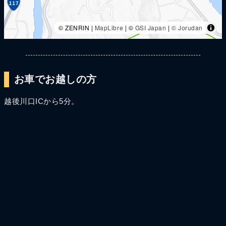
© ZENRIN |
MapLibre
| ©
GSI Japan
|
© Jorudan
お車でお越しの方
越後川口ICから5分。