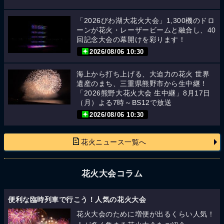
「2026びわ湖大花火大会」1,300機のドロ
ーンが花火・レーザービームと融合し、40
回記念大会の幕開けを彩ります！
2026/08/06 10:30
海上から打ち上げる、大迫力の花火 世界
遺産のまち、三重県熊野市から生中継！
「2026熊野大花火大会 生中継」8月17日
（月）よる7時～BS12で放送
2026/08/06 10:30
花火ニュース一覧へ
花火大会コラム
便利な臨時列車で行こう！人気の花火大会
花火大会のために増便が出るくらい人気！