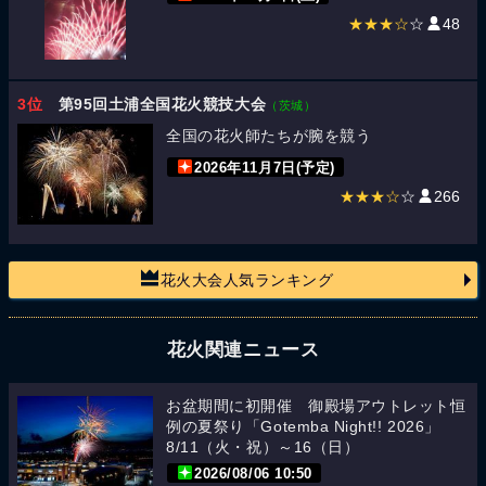
★★★☆
☆
48
3位
第95回土浦全国花火競技大会
（茨城）
全国の花火師たちが腕を競う
2026年11月7日(予定)
★★★☆
☆
266
花火大会人気ランキング
花火関連ニュース
お盆期間に初開催 御殿場アウトレット恒
例の夏祭り「Gotemba Night!! 2026」
8/11（火・祝）～16（日）
2026/08/06 10:50