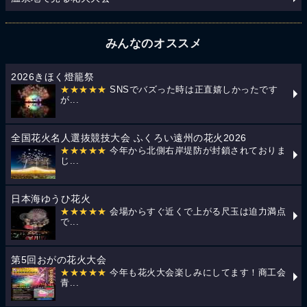
みんなのオススメ
2026きほく燈籠祭
★★★★★
SNSでバズった時は正直嬉しかったです
が...
全国花火名人選抜競技大会 ふくろい遠州の花火2026
★★★★★
今年から北側右岸堤防が封鎖されておりま
じ...
日本海ゆうひ花火
★★★★★
会場からすぐ近くで上がる尺玉は迫力満点
で...
第5回おがの花火大会
★★★★★
今年も花火大会楽しみにしてます！商工会
青...