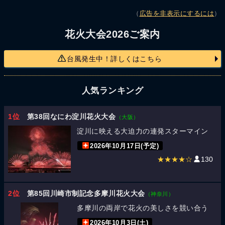
（
広告を非表示にするには
）
花火大会2026ご案内
台風発生中！詳しくはこちら
人気ランキング
1位
第38回なにわ淀川花火大会
（大阪）
淀川に映える大迫力の連発スターマイン
2026年10月17日(予定)
★★★★☆
130
2位
第85回川崎市制記念多摩川花火大会
（神奈川）
多摩川の両岸で花火の美しさを競い合う
2026年10月3日(土)