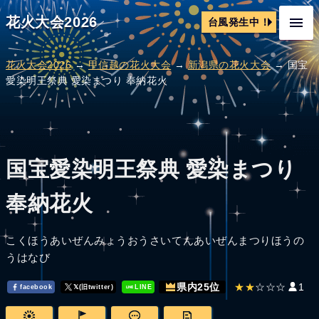
花火大会2026
台風発生中！
花火大会2026
→
甲信越の花火大会
→
新潟県の花火大会
→ 国宝
愛染明王祭典 愛染まつり 奉納花火
国宝愛染明王祭典 愛染まつり
奉納花火
こくほうあいぜんみょうおうさいてんあいぜんまつりほうの
うはなび
★★
☆☆☆
1
県内25位
facebook
𝕏(旧twitter)
LINE