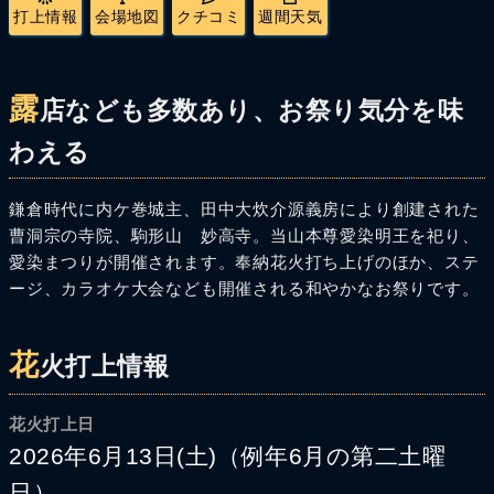
打上情報
会場地図
クチコミ
週間天気
露
店なども多数あり、お祭り気分を味
わえる
鎌倉時代に内ケ巻城主、田中大炊介源義房により創建された
曹洞宗の寺院、駒形山 妙高寺。当山本尊愛染明王を祀り、
愛染まつりが開催されます。奉納花火打ち上げのほか、ステ
ージ、カラオケ大会なども開催される和やかなお祭りです。
花
火打上情報
花火打上日
2026年6月13日(土)（例年6月の第二土曜
日）