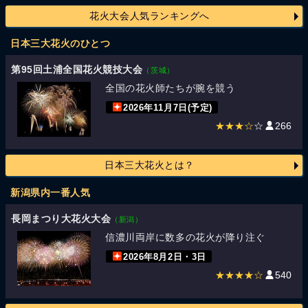
花火大会人気ランキングへ
日本三大花火のひとつ
第95回土浦全国花火競技大会
（茨城）
全国の花火師たちが腕を競う
2026年11月7日(予定)
★★★☆
☆
266
日本三大花火とは？
新潟県内一番人気
長岡まつり大花火大会
（新潟）
信濃川両岸に数多の花火が降り注ぐ
2026年8月2日・3日
★★★★☆
540