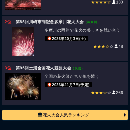
★★★★☆
130
2位
第85回川崎市制記念多摩川花火大会
（神奈川）
多摩川の両岸で花火の美しさを競い合う
2026年10月3日(土)
★★★☆
☆
48
3位
第95回土浦全国花火競技大会
（茨城）
全国の花火師たちが腕を競う
2026年11月7日(予定)
★★★☆
☆
266
花火大会人気ランキング