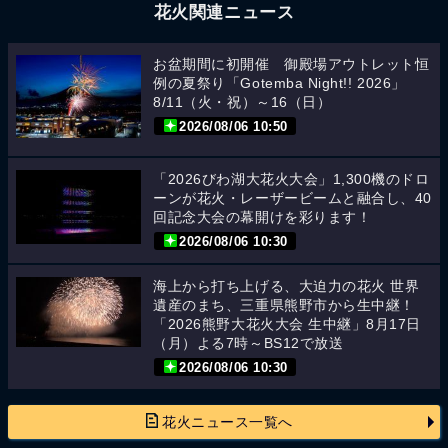
花火関連ニュース
お盆期間に初開催 御殿場アウトレット恒
例の夏祭り「Gotemba Night!! 2026」
8/11（火・祝）～16（日）
2026/08/06 10:50
「2026びわ湖大花火大会」1,300機のドロ
ーンが花火・レーザービームと融合し、40
回記念大会の幕開けを彩ります！
2026/08/06 10:30
海上から打ち上げる、大迫力の花火 世界
遺産のまち、三重県熊野市から生中継！
「2026熊野大花火大会 生中継」8月17日
（月）よる7時～BS12で放送
2026/08/06 10:30
花火ニュース一覧へ