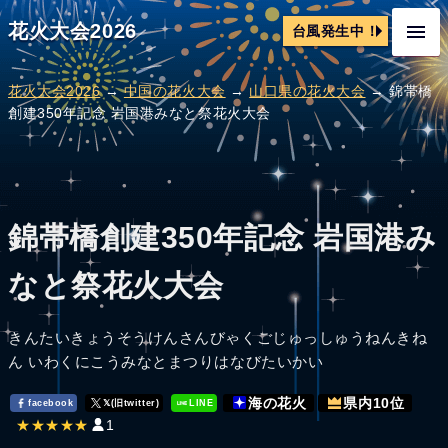
花火大会2026
台風発生中！
花火大会2026
→
中国の花火大会
→
山口県の花火大会
→ 錦帯橋
創建350年記念 岩国港みなと祭花火大会
錦帯橋創建350年記念 岩国港み
なと祭花火大会
きんたいきょうそうけんさんびゃくごじゅっしゅうねんきね
ん いわくにこうみなとまつりはなびたいかい
海の花火
県内10位
facebook
𝕏(旧twitter)
LINE
★★★★★
1