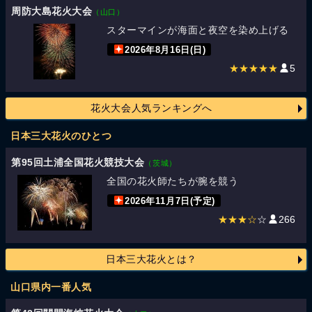
周防大島花火大会
（山口）
スターマインが海面と夜空を染め上げる
2026年8月16日(日)
★★★★★
5
花火大会人気ランキングへ
日本三大花火のひとつ
第95回土浦全国花火競技大会
（茨城）
全国の花火師たちが腕を競う
2026年11月7日(予定)
★★★☆
☆
266
日本三大花火とは？
山口県内一番人気