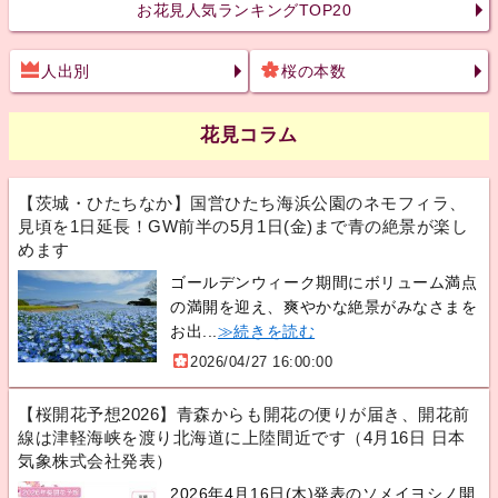
お花見人気ランキングTOP20
人出別
桜の本数
花見コラム
【茨城・ひたちなか】国営ひたち海浜公園のネモフィラ、
見頃を1日延長！GW前半の5月1日(金)まで青の絶景が楽し
めます
ゴールデンウィーク期間にボリューム満点
の満開を迎え、爽やかな絶景がみなさまを
お出...
≫続きを読む
2026/04/27 16:00:00
【桜開花予想2026】青森からも開花の便りが届き、開花前
線は津軽海峡を渡り北海道に上陸間近です（4月16日 日本
気象株式会社発表）
2026年4月16日(木)発表のソメイヨシノ開