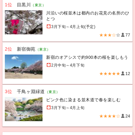
1位
目黒川
（東京）
川沿いの桜並木は都内のお花見の名所のひ
とつ
3月下旬～4月上旬(予定)
★★★☆
☆
77
2位
新宿御苑
（東京）
新宿のオアシスで約900本の桜を楽しもう
2月中旬～4月下旬
★★★★★
12
3位
千鳥ヶ淵緑道
（東京）
ピンク色に染まる並木道で春を楽しむ
3月下旬～4月上旬
★★★★☆
24