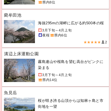
県内8位
藺牟田池
海抜295mの湖畔に広がる約500本の桜
3月下旬～4月上旬
夜桜
県内6位
★★★★★
2
溝辺上床運動公園
霧島連山や桜島を望む高台がピンクに
染まる
3月下旬～4月上旬
県内14位
魚見岳
桜が咲き誇る山頂からは知林ヶ島と市
街地を一望