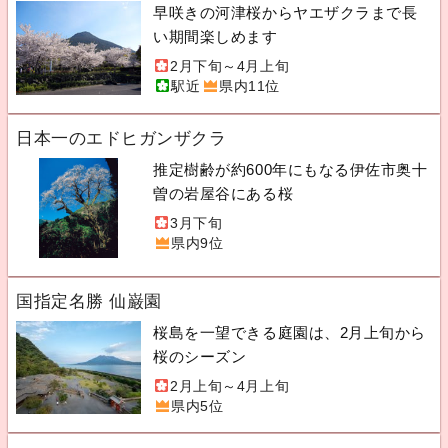
早咲きの河津桜からヤエザクラまで長
い期間楽しめます
2月下旬～4月上旬
駅近
県内11位
日本一のエドヒガンザクラ
推定樹齢が約600年にもなる伊佐市奥十
曽の岩屋谷にある桜
3月下旬
県内9位
国指定名勝 仙巌園
桜島を一望できる庭園は、2月上旬から
桜のシーズン
2月上旬～4月上旬
県内5位