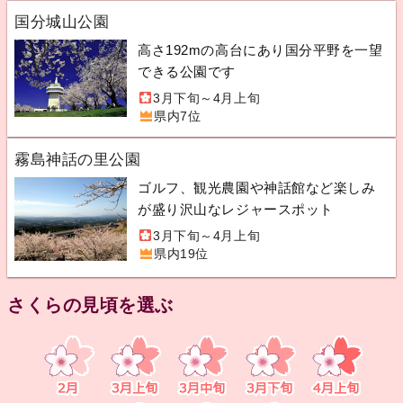
国分城山公園
高さ192mの高台にあり国分平野を一望
できる公園です
3月下旬～4月上旬
県内7位
霧島神話の里公園
ゴルフ、観光農園や神話館など楽しみ
が盛り沢山なレジャースポット
3月下旬～4月上旬
県内19位
さくらの見頃を選ぶ