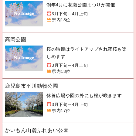
例年4月に花瀬公園まつりが開催
3月下旬～4月上旬
県内18位
高岡公園
桜の時期はライトアップされ夜桜も楽
しめます
3月下旬～4月上旬
県内13位
鹿児島市平川動物公園
休養広場や園の外にも桜が咲きます
3月下旬～4月上旬
県内17位
かいもん山麓ふれあい公園