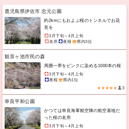
鹿児島県伊佐市 忠元公園
約2kmにもおよぶ桜のトンネルでお花
見を
3月下旬～4月上旬
名所
夜桜
県内3位
観音ヶ池市民の森
周囲一帯をピンクに染める1000本の桜
3月下旬～4月上旬
夜桜
県内1位
★★★★★
3
串良平和公園
かつては串良海軍航空隊の航空基地だ
った桜の名所
3月下旬～4月上旬