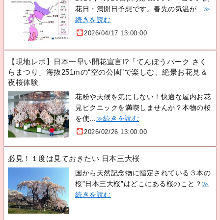
花日・満開日予想です。春先の気温が...
≫
続きを読む
2026/04/17 13:00:00
【現地レポ】日本一早い開花宣言!?「てんぼうパーク さく
らまつり」海抜251mの“空の公園”で楽しむ、絶景お花見＆
夜桜体験
花粉や天候を気にしない！快適な屋内お花
見ピクニックを満喫しませんか？本物の桜
を使...
≫続きを読む
2026/02/26 13:00:00
必見！１度は見ておきたい 日本三大桜
国から天然記念物に指定されている３本の
桜”日本三大桜”はどこにある桜のこと？
≫
続きを読む