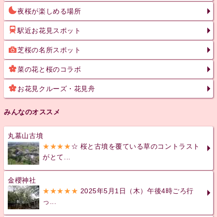
夜桜が楽しめる場所
駅近お花見スポット
芝桜の名所スポット
菜の花と桜のコラボ
お花見クルーズ・花見舟
みんなのオススメ
丸墓山古墳
★★★★
☆ 桜と古墳を覆ている草のコントラスト
がとて...
金櫻神社
★★★★★
2025年5月1日（木）午後4時ごろ行
っ...