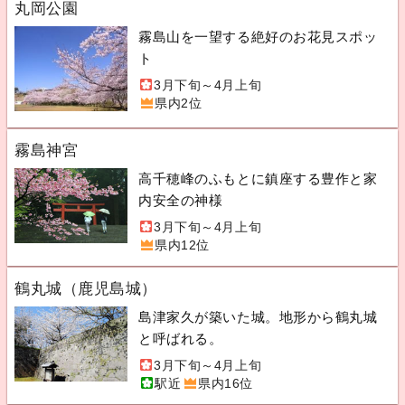
丸岡公園
霧島山を一望する絶好のお花見スポッ
ト
3月下旬～4月上旬
県内2位
霧島神宮
高千穂峰のふもとに鎮座する豊作と家
内安全の神様
3月下旬～4月上旬
県内12位
鶴丸城（鹿児島城）
島津家久が築いた城。地形から鶴丸城
と呼ばれる。
3月下旬～4月上旬
駅近
県内16位