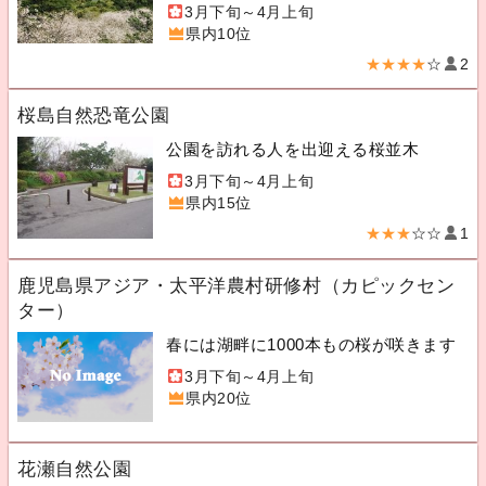
3月下旬～4月上旬
県内10位
★★★★
☆
2
桜島自然恐竜公園
公園を訪れる人を出迎える桜並木
3月下旬～4月上旬
県内15位
★★★
☆☆
1
鹿児島県アジア・太平洋農村研修村（カピックセン
ター）
春には湖畔に1000本もの桜が咲きます
3月下旬～4月上旬
県内20位
花瀬自然公園