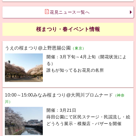
花見ニュース一覧へ
桜まつり・春イベント情報
うえの桜まつり@上野恩賜公園
（東京）
開催：3月下旬～4月上旬（開花状況によ
る）
誰もが知ってるお花見の名所
10:00～15:00みなみ桜まつり@大岡川プロムナード
（神奈
川）
開催：3月21日
蒔田公園にて区民ステージ・民謡流し・絵
どうろう展示・模擬店・バザーを開催