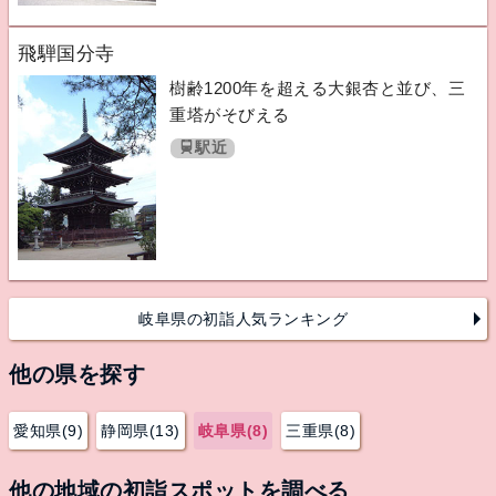
飛騨国分寺
樹齢1200年を超える大銀杏と並び、三
重塔がそびえる
駅近
岐阜県の初詣人気ランキング
他の県を探す
愛知県(9)
静岡県(13)
岐阜県(8)
三重県(8)
他の地域の初詣スポットを調べる