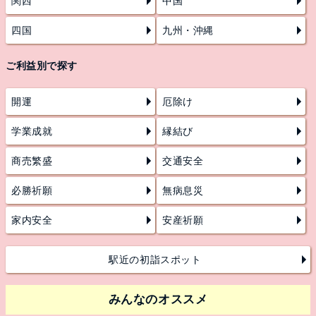
関西
中国
四国
九州・沖縄
ご利益別で探す
開運
厄除け
学業成就
縁結び
商売繁盛
交通安全
必勝祈願
無病息災
家内安全
安産祈願
駅近の初詣スポット
みんなのオススメ