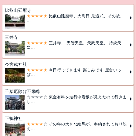
比叡山延暦寺
★★★★★
比叡山延暦寺、大晦日 鬼追式、その後、
...
三井寺
★★★★★
三井寺、 天智天皇、天武天皇、 持統天
皇...
今宮戎神社
★★★★★
今日行ってきます 楽しみです 屋台いっ
ぱ...
千葉厄除け不動尊
☆☆☆☆☆ 東金有料を走行中看板が見えたので行きま
し...
下鴨神社
★★★★
☆ その年の大きな絵馬が、奉納されており映
え...