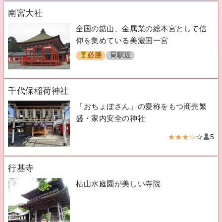
南宮大社
全国の鉱山、金属業の総本宮として信
仰を集めている美濃国一宮
必勝
駅近
千代保稲荷神社
「おちょぼさん」の愛称をもつ商売繁
盛・家内安全の神社
★★★☆
☆
5
行基寺
枯山水庭園が美しい寺院