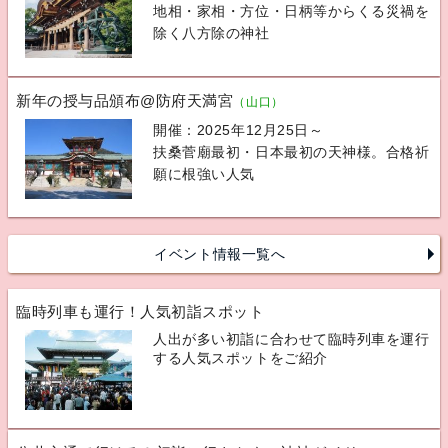
地相・家相・方位・日柄等からくる災禍を
除く八方除の神社
新年の授与品頒布@防府天満宮
（山口）
開催：2025年12月25日～
扶桑菅廟最初・日本最初の天神様。合格祈
願に根強い人気
イベント情報一覧へ
臨時列車も運行！人気初詣スポット
人出が多い初詣に合わせて臨時列車を運行
する人気スポットをご紹介