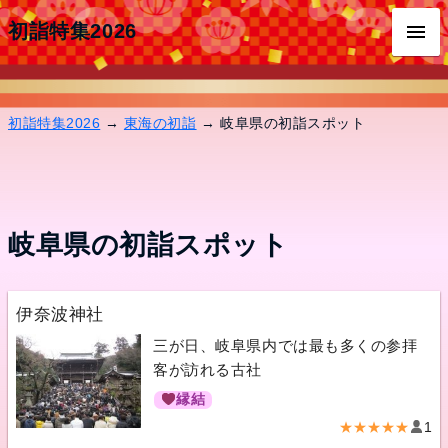
初詣特集2026
初詣特集2026
→
東海の初詣
→ 岐阜県の初詣スポット
岐阜県の初詣スポット
伊奈波神社
三が日、岐阜県内では最も多くの参拝
客が訪れる古社
縁結
★★★★★
1