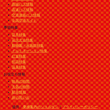
路線バス情報
高速バス情報
空港連絡バス情報
全国空港ガイド
季節特集
花見特集
花火大会特集
動物園・水族館特集
イルミネーション特集
紅葉特集
初詣特集
温泉特集
お役立ち情報
映画の時間
天気の時間
駅弁情報
旅の思い出
提供：
乗換案内のジョルダン
｜
プライバシーポリシー