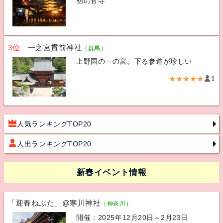
初の官寺
3位
一之宮貫前神社
（群馬）
上野国の一の宮。下る参道が珍しい
★★★★★
1
人気ランキングTOP20
人出ランキングTOP20
新春イベント情報
「迎春ねぶた」@寒川神社
（神奈川）
開催：2025年12月20日～2月23日