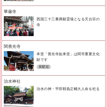
華厳寺
西国三十三番満願霊場となる天台宗の
寺
関善光寺
本堂「善光寺如来堂」は関市重要文化
財です
駅近
治水神社
治水の神・平田靱負正輔大人命を祀る