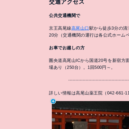
交通アクセス
公共交通機関で
京王高尾線
高尾山口
駅から徒歩3分の清
20分（交通機関の運行は各公式ホーム
お車でお越しの方
圏央道高尾山ICから国道20号を新宿方
場あり（250台）。1回500円～。
詳しい情報は高尾山薬王院（042-661-1