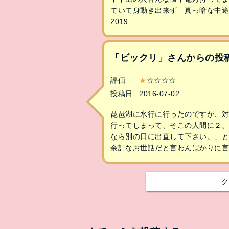
ていて身動き出来ず 真っ暗な中
2019
「ビックリ」さんからの投
評価
★
☆☆☆☆
投稿日
2016-07-02
琵琶湖に水行に行ったのですが、
行ってしまって、そこの人間に２
なら別の日に出直して下さい。」
余計なお世話だと言わんばかりに言
ク