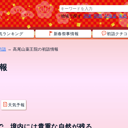
地域で探す
関東
関西
北海道
東北
気ランキング
新春祭事情報
初詣クチコ
初詣
→ 高尾山薬王院の初詣情報
報
天気予報
で、境内には貴重な自然が残る