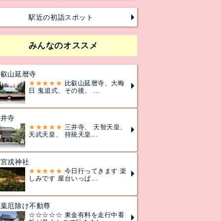
駅近の初詣スポット
みんなのオススメ
比叡山延暦寺
★★★★★
比叡山延暦寺、大晦
日 鬼追式、その後、 ...
三井寺
★★★★★
三井寺、 天智天皇、
天武天皇、 持統天皇...
今宮戎神社
★★★★★
今日行ってきます 楽
しみです 屋台いっぱ...
千葉厄除け不動尊
☆☆☆☆☆ 東金有料を走行中看