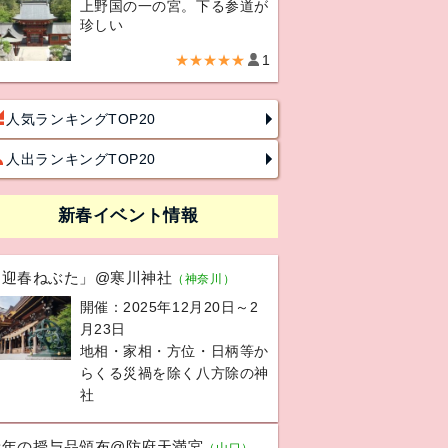
上野国の一の宮。下る参道が
珍しい
★★★★★
1
人気ランキングTOP20
人出ランキングTOP20
新春イベント情報
「迎春ねぶた」@寒川神社
（神奈川）
開催：2025年12月20日～2
月23日
地相・家相・方位・日柄等か
らくる災禍を除く八方除の神
社
新年の授与品頒布@防府天満宮
（山口）