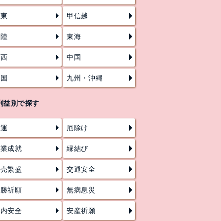
関東
甲信越
北陸
東海
関西
中国
四国
九州・沖縄
利益別で探す
開運
厄除け
学業成就
縁結び
商売繁盛
交通安全
必勝祈願
無病息災
家内安全
安産祈願