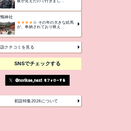
板が見えたので行きまし...
下鴨神社
★★★★
☆ その年の大きな絵馬
が、奉納されており映え...
初詣クチコミを見る
SNSでチェックする
初詣特集2026について