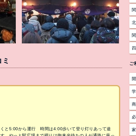
コミ
ご
と5:00から運行 時間は4:00歩いて登り灯りあって途
ます やっと駅広場まで廻りは御来光待ちの人が通路に座っ