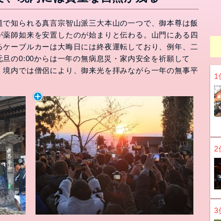
道で知られる真言宗智山派三大本山の一つで、御本尊は飯
が薬師如来を安置したのが始まりと伝わる。山門にある四
るケーブルカーは大晦日には終夜運転しており、例年、二
旦の0:00からは一年の無病息災・家内安全を祈願して
。境内では僧侶により、御来光を拝みながら一年の無事平
1
2
3