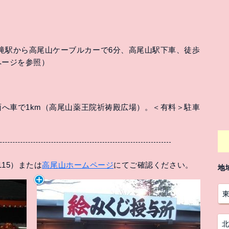
滝駅から高尾山ケーブルカーで6分、高尾山駅下車、徒歩
ページを参照）
面へ車で1km（高尾山薬王院祈祷殿広場）。＜有料＞駐車
115）または
高尾山ホームページ
にてご確認ください。
地