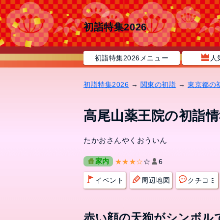
初詣特集2026
初詣特集2026メニュー
人
初詣特集2026
→
関東の初詣
→
東京都の
高尾山薬王院の初詣情
たかおさんやくおういん
家内
★★★☆
☆
6
イベント
周辺地図
クチコミ
赤い顔の天狗がシンボル