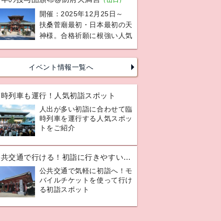
開催：2025年12月25日～
扶桑菅廟最初・日本最初の天
神様。合格祈願に根強い人気
イベント情報一覧へ
臨時列車も運行！人気初詣スポット
人出が多い初詣に合わせて臨
時列車を運行する人気スポッ
トをご紹介
公共交通で行ける！初詣に行きやすい神社ガイド
公共交通で気軽に初詣へ！モ
バイルチケットを使って行け
る初詣スポット