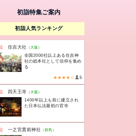
初詣特集ご案内
初詣人気ランキング
位
住吉大社
（大阪）
全国2000社以上ある住吉神
社の総本社として信仰を集め
る
★★★★☆
5
位
四天王寺
（大阪）
1400年以上も前に建立され
た日本仏法最初の官寺
位
一之宮貫前神社
（群馬）