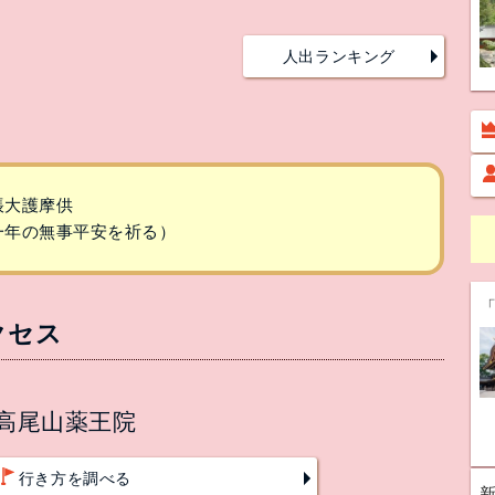
人出ランキング
開帳大護摩供
祭（一年の無事平安を祈る）
クセス
 高尾山薬王院
行き方を調べる