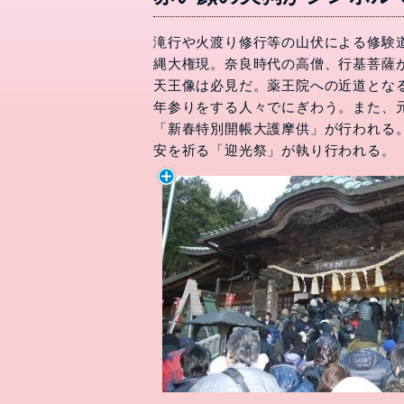
滝行や火渡り修行等の山伏による修験
縄大権現。奈良時代の高僧、行基菩薩
天王像は必見だ。薬王院への近道とな
年参りをする人々でにぎわう。また、元
「新春特別開帳大護摩供」が行われる
安を祈る「迎光祭」が執り行われる。