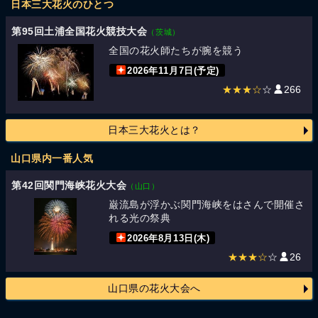
日本三大花火のひとつ
第95回土浦全国花火競技大会
（茨城）
全国の花火師たちが腕を競う
2026年11月7日(予定)
★★★☆
☆
266
日本三大花火とは？
山口県内一番人気
第42回関門海峡花火大会
（山口）
巌流島が浮かぶ関門海峡をはさんで開催さ
れる光の祭典
2026年8月13日(木)
★★★☆
☆
26
山口県の花火大会へ