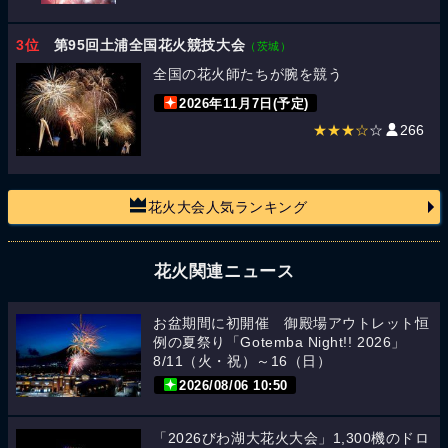
3位
第95回土浦全国花火競技大会
（茨城）
全国の花火師たちが腕を競う
2026年11月7日(予定)
★★★☆
☆
266
花火大会人気ランキング
花火関連ニュース
お盆期間に初開催 御殿場アウトレット恒
例の夏祭り「Gotemba Night!! 2026」
8/11（火・祝）～16（日）
2026/08/06 10:50
「2026びわ湖大花火大会」1,300機のドロ