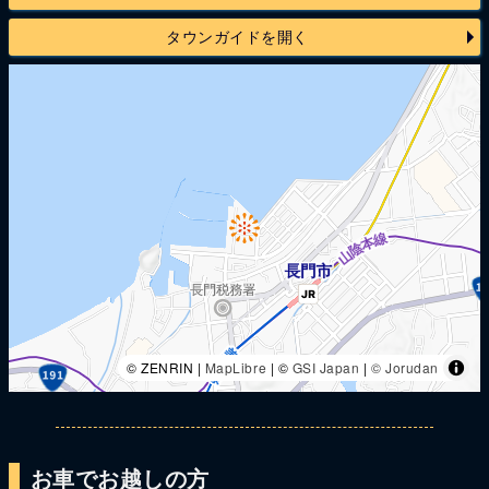
タウンガイドを開く
© ZENRIN |
MapLibre
| ©
GSI Japan
|
© Jorudan
お車でお越しの方