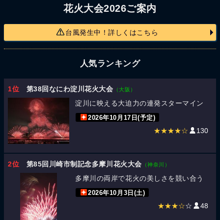
花火大会2026ご案内
台風発生中！詳しくはこちら
人気ランキング
1位
第38回なにわ淀川花火大会
（大阪）
淀川に映える大迫力の連発スターマイン
2026年10月17日(予定)
★★★★☆
130
2位
第85回川崎市制記念多摩川花火大会
（神奈川）
多摩川の両岸で花火の美しさを競い合う
2026年10月3日(土)
★★★☆
☆
48