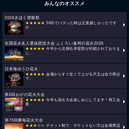
みんなのオススメ
2026きほく燈籠祭
★★★★★
SNSでバズった時は正直嬉しかったです
が...
全国花火名人選抜競技大会 ふくろい遠州の花火2026
★★★★★
今年から北側右岸堤防が封鎖されておりま
じ...
日本海ゆうひ花火
★★★★★
会場からすぐ近くで上がる尺玉は迫力満点
で...
第5回おがの花火大会
★★★★★
今年も花火大会楽しみにしてます！商工会
青...
第73回勝毎花火大会
★★★
☆☆ チケット制で、チケットない方は会場周辺