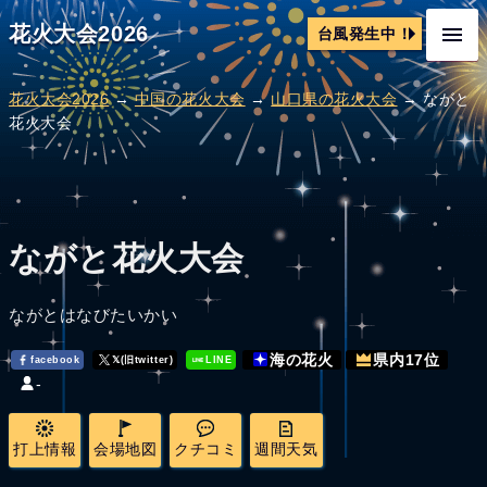
花火大会2026
台風発生中！
花火大会2026
→
中国の花火大会
→
山口県の花火大会
→ ながと
花火大会
ながと花火大会
ながとはなびたいかい
海の花火
県内17位
facebook
𝕏(旧twitter)
LINE
-
打上情報
会場地図
クチコミ
週間天気