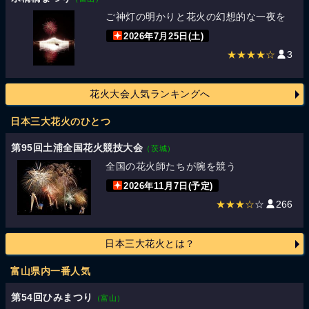
ご神灯の明かりと花火の幻想的な一夜を
2026年7月25日(土)
★★★★☆
3
花火大会人気ランキングへ
日本三大花火のひとつ
第95回土浦全国花火競技大会
（茨城）
全国の花火師たちが腕を競う
2026年11月7日(予定)
★★★☆
☆
266
日本三大花火とは？
富山県内一番人気
第54回ひみまつり
（富山）