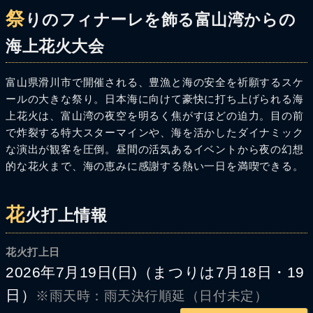
祭
りのフィナーレを飾る富山湾からの
海上花火大会
富山県滑川市で開催される、豊漁と海の安全を祈願するスケ
ールの大きな祭り。日本海に向けて豪快に打ち上げられる海
上花火は、富山湾の夜空を明るく焦がすほどの迫力。目の前
で炸裂する特大スターマインや、海を活かしたダイナミック
な演出が観客を圧倒。昼間の活気あるイベントから夜の幻想
的な花火まで、海の恵みに感謝する熱い一日を満喫できる。
花
火打上情報
花火打上日
2026年7月19日(日)（まつりは7月18日・19
日）
※雨天時：雨天決行順延（日付未定）