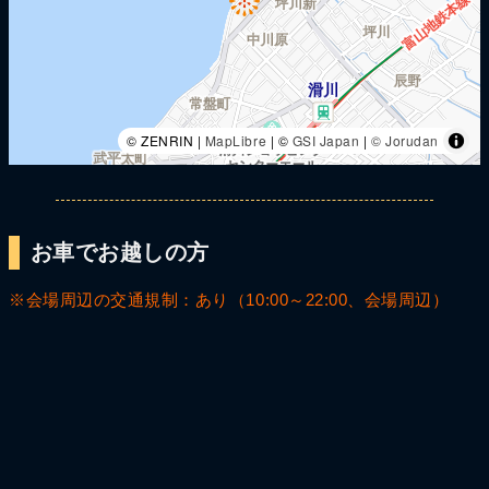
© ZENRIN |
MapLibre
| ©
GSI Japan
|
© Jorudan
お車でお越しの方
※会場周辺の交通規制：あり（10:00～22:00、会場周辺）