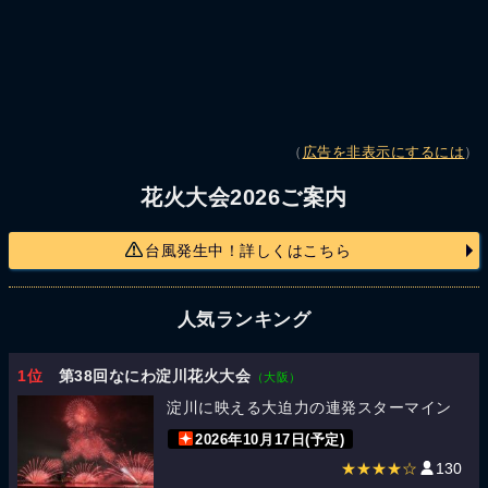
（
広告を非表示にするには
）
花火大会2026ご案内
台風発生中！詳しくはこちら
人気ランキング
1位
第38回なにわ淀川花火大会
（大阪）
淀川に映える大迫力の連発スターマイン
2026年10月17日(予定)
★★★★☆
130