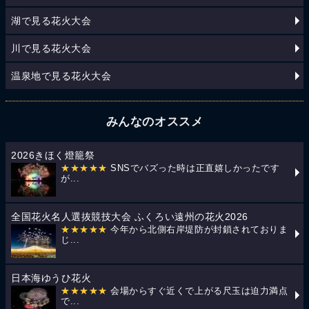
湖で見る花火大会
川で見る花火大会
温泉地で見る花火大会
みんなのオススメ
2026きほく燈籠祭
★★★★★
SNSでバズった時は正直嬉しかったです
が...
全国花火名人選抜競技大会 ふくろい遠州の花火2026
★★★★★
今年から北側右岸堤防が封鎖されておりま
じ...
日本海ゆうひ花火
★★★★★
会場からすぐ近くで上がる尺玉は迫力満点
で...