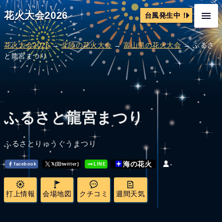
花火大会2026
台風発生中！
花火大会2026
→
北陸の花火大会
→
富山県の花火大会
→ ふるさ
と龍宮まつり
ふるさと龍宮まつり
ふるさとりゅうぐうまつり
-
海の花火
facebook
𝕏(旧twitter)
LINE
打上情報
会場地図
クチコミ
週間天気