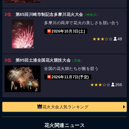
2位
第85回川崎市制記念多摩川花火大会
（神奈川）
多摩川の両岸で花火の美しさを競い合う
2026年10月3日(土)
★★★☆
☆
48
3位
第95回土浦全国花火競技大会
（茨城）
全国の花火師たちが腕を競う
2026年11月7日(予定)
★★★☆
☆
266
花火大会人気ランキング
花火関連ニュース