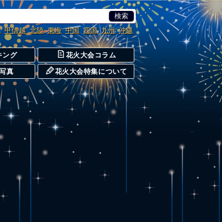
北
甲信越
北陸
東海
中国
四国
九州
沖縄
キング
花火大会コラム
写真
花火大会特集について