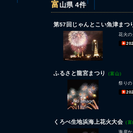
富
山県 4件
第57回じゃんとこい魚津まつ
花火の
20
ふるさと龍宮まつり
（富山）
祭りの
20
くろべ生地浜海上花火大会
（富
海岸か