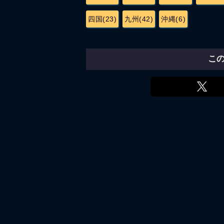
四国(23)
九州(42)
沖縄(6)
こ