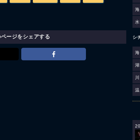
海
水
のページをシェアする
シ
海
湖
川
温
2