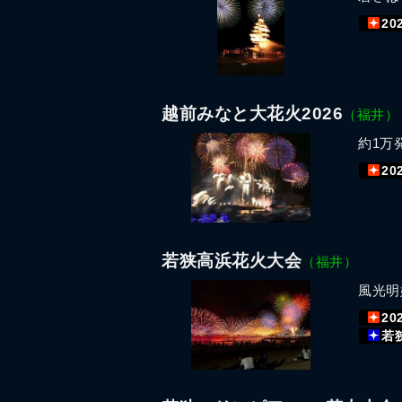
20
越前みなと大花火2026
（福井）
約1万
20
若狭高浜花火大会
（福井）
風光明
20
若