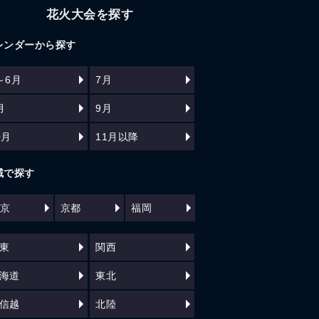
花火大会を探す
レンダーから探す
～6月
7月
月
9月
0月
11月以降
域で探す
京
京都
福岡
東
関西
海道
東北
信越
北陸