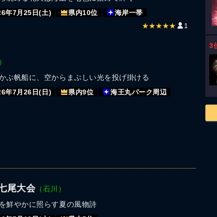
26年7月25日(土)
県内10位
海岸一帯
★★★★★
1
3
）
かぶ帆船に、空からまぶしい光を投げ掛ける
26年7月26日(日)
県内9位
海王丸パーク周辺
火七尾大会
（石川）
を鮮やかに照らす夏の風物詩