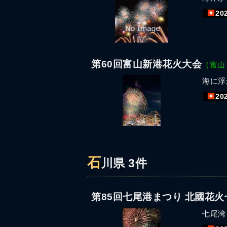
20
第60回富山新港花火大会
（富山
海に浮
20
石
川県 3件
第85回七尾港まつり 北國花
七尾湾