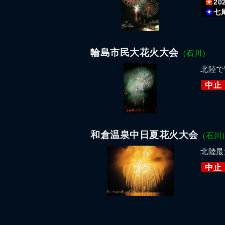
20
七
輪島市民大花火大会
（石川）
北陸で
中止
和倉温泉中日夏花火大会
（石川
北陸最
中止