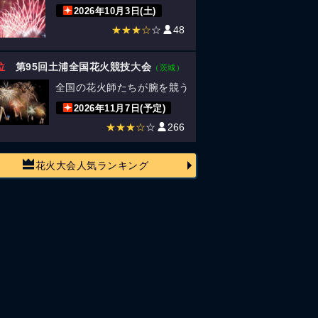
2026年10月3日(土)
★★★☆
☆
48
位
第95回土浦全国花火競技大会
（茨城）
全国の花火師たちが腕を競う
2026年11月7日(予定)
★★★☆
☆
266
花火大会人気ランキング