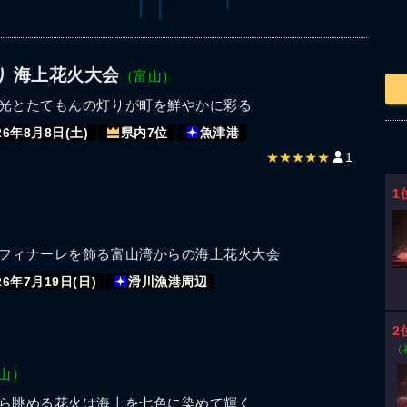
り 海上花火大会
（富山）
光とたてもんの灯りが町を鮮やかに彩る
26年8月8日(土)
県内7位
魚津港
★★★★★
1
1
フィナーレを飾る富山湾からの海上花火大会
26年7月19日(日)
滑川漁港周辺
2
（
山）
ら眺める花火は海上を七色に染めて輝く