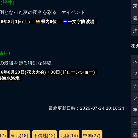
（福井）
東
例となった夏の夜空を彩る一大イベント
四
26年8月1日(土)
県内9位
一文字防波堤
沖
花
福井）
ス
の最後を飾る特別な体験
26年8月29日(花火大会)・30日(ドローンショー)
ワ
巣海水浴場
ナ
フ
最終更新日時：2026-07-24 10:18:24
手
三
四
2)
東北(18)
甲信越(12)
北陸(14)
中国(27)