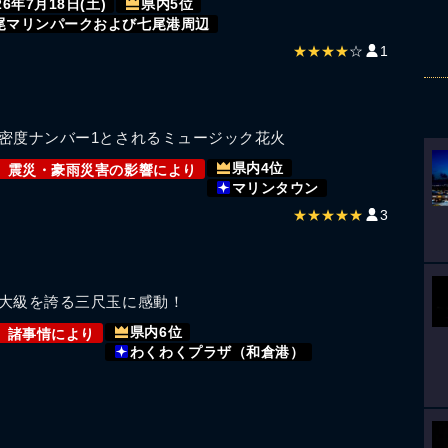
26年7月18日(土)
県内5位
尾マリンパークおよび七尾港周辺
★★★★
☆
1
密度ナンバー1とされるミュージック花火
県内4位
震災・豪雨災害の影響により
マリンタウン
★★★★★
3
）
大級を誇る三尺玉に感動！
県内6位
諸事情により
わくわくプラザ（和倉港）