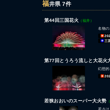
福
井県 7件
第44回三国花火
（福井）
名物の
20
三
第77回とうろう流しと大花火
幻想的
20
若狭おおいのスーパー大火勢
若さは