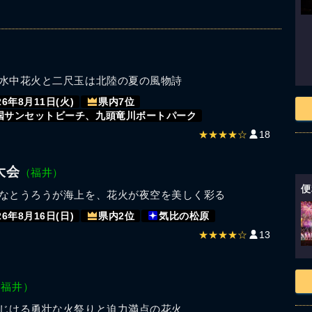
水中花火と二尺玉は北陸の夏の風物詩
26年8月11日(火)
県内7位
国サンセットビーチ、九頭竜川ボートパーク
★★★★☆
18
大会
（福井）
便
なとうろうが海上を、花火が夜空を美しく彩る
26年8月16日(日)
県内2位
気比の松原
★★★★☆
13
（福井）
じける勇壮な火祭りと迫力満点の花火