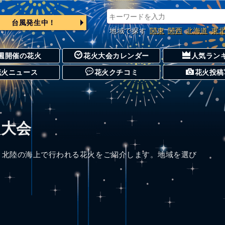
台風発生中！
地域で探す
関東
関西
北海道
東
週開催の花火
花火大会カレンダー
人気ラン
花火ニュース
花火クチコミ
花火投稿
火大会
。北陸の海上で行われる花火をご紹介します。地域を選び