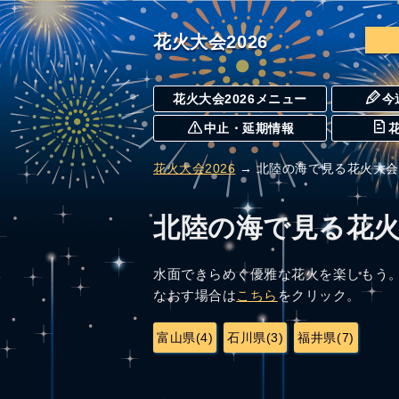
花火大会2026
花火大会2026メニュー
今
中止・延期情報
花火大会2026
→ 北陸の海で見る花火大会
北陸の海で見る花
水面できらめく優雅な花火を楽しもう
なおす場合は
こちら
をクリック。
富山県(4)
石川県(3)
福井県(7)