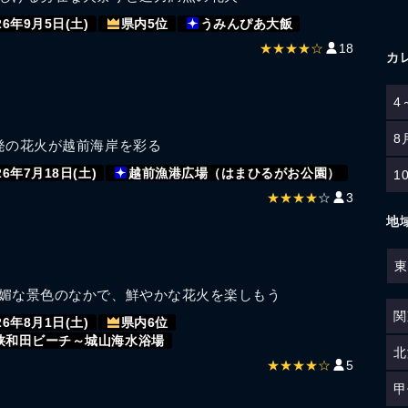
26年9月5日(土)
県内5位
うみんぴあ大飯
★★★★☆
18
カ
4
8
発の花火が越前海岸を彩る
26年7月18日(土)
越前漁港広場（はまひるがお公園）
1
★★★★
☆
3
地
東
媚な景色のなかで、鮮やかな花火を楽しもう
関
26年8月1日(土)
県内6位
狭和田ビーチ～城山海水浴場
北
★★★★☆
5
甲