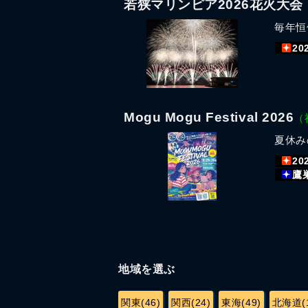
若狭マリンピア2026花火大会
毎年恒
20
Mogu Mogu Festival 2026
（
夏休み
20
鷹
地域を選ぶ
関東(46)
関西(24)
東海(49)
北海道(1